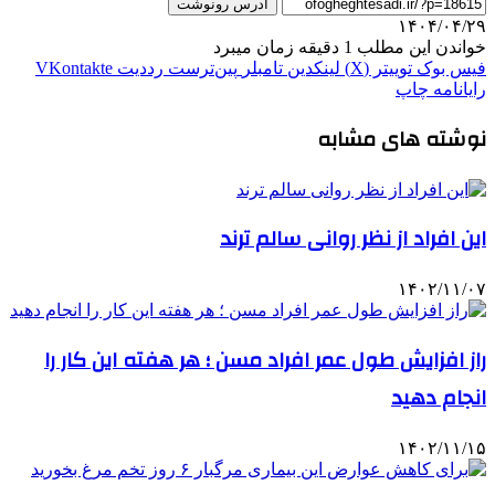
آدرس رونوشت
۱۴۰۴/۰۴/۲۹
خواندن این مطلب 1 دقیقه زمان میبرد
فیس بوک
توییتر (X)
لینکدین
‫تامبلر
‫پین‌ترست
‫رددیت
‫VKontakte
رایانامه
چاپ
نوشته های مشابه
این افراد از نظر روانی سالم ترند
۱۴۰۲/۱۱/۰۷
راز افزایش طول عمر افراد مسن ؛ هر هفته این کار را
انجام دهید
۱۴۰۲/۱۱/۱۵