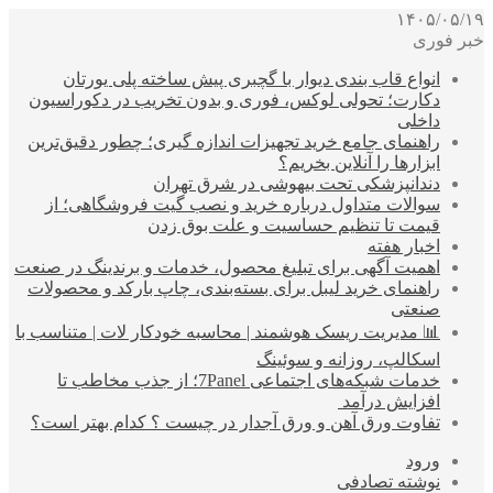
۱۴۰۵/۰۵/۱۹
خبر فوری
انواع قاب بندی دیوار با گچبری پیش ساخته پلی یورتان
دکارت؛ تحولی لوکس، فوری و بدون تخریب در دکوراسیون
داخلی
راهنمای جامع خرید تجهیزات اندازه گیری؛ چطور دقیق‌ترین
ابزارها را آنلاین بخریم؟
دندانپزشکی تحت بیهوشی در شرق تهران
سوالات متداول درباره خرید و نصب گیت فروشگاهی؛ از
قیمت تا تنظیم حساسیت و علت بوق زدن
اخبار هفته
اهمیت آگهی برای تبلیغ محصول، خدمات و برندینگ در صنعت
راهنمای خرید لیبل برای بسته‌بندی، چاپ بارکد و محصولات
صنعتی
📊 مدیریت ریسک هوشمند | محاسبه خودکار لات | متناسب با
اسکالپ، روزانه و سوئینگ
خدمات شبکه‌های اجتماعی 7Panel؛ از جذب مخاطب تا
افزایش درآمد
تفاوت ورق آهن و ورق آجدار در چیست ؟ کدام بهتر است؟
ورود
نوشته تصادفی