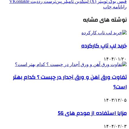
فیس بوک
توییتر (X)
لینکدین
‫تامبلر
‫پین‌ترست
‫رددیت
‫VKontakte
رایانامه
چاپ
نوشته های مشابه
خرید لپ تاپ کارکرده
۱۴۰۴/۰۱/۲۰
تفاوت ورق آهن و ورق آجدار در چیست ؟ کدام بهتر
است؟
۱۴۰۳/۱۲/۰۵
مزایا استفاده از مودم های 5G
۱۴۰۴/۰۲/۰۳