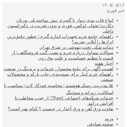
۱۴۰۵/۰۵/۱۶
خبر فوری
انواع قاب بندی دیوار با گچبری پیش ساخته پلی یورتان
دکارت؛ تحولی لوکس، فوری و بدون تخریب در دکوراسیون
داخلی
راهنمای جامع خرید تجهیزات اندازه گیری؛ چطور دقیق‌ترین
ابزارها را آنلاین بخریم؟
دندانپزشکی تحت بیهوشی در شرق تهران
سوالات متداول درباره خرید و نصب گیت فروشگاهی؛ از
قیمت تا تنظیم حساسیت و علت بوق زدن
اخبار هفته
اهمیت آگهی برای تبلیغ محصول، خدمات و برندینگ در صنعت
راهنمای خرید لیبل برای بسته‌بندی، چاپ بارکد و محصولات
صنعتی
📊 مدیریت ریسک هوشمند | محاسبه خودکار لات | متناسب با
اسکالپ، روزانه و سوئینگ
خدمات شبکه‌های اجتماعی 7Panel؛ از جذب مخاطب تا
افزایش درآمد
تفاوت ورق آهن و ورق آجدار در چیست ؟ کدام بهتر است؟
ورود
نوشته تصادفی