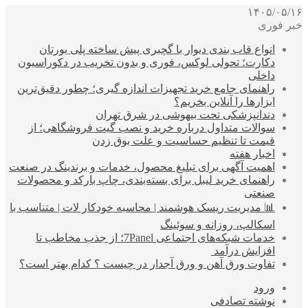
۱۴۰۵/۰۵/۱۶
خبر فوری
انواع قاب بندی دیوار با گچبری پیش ساخته پلی یورتان
دکارت؛ تحولی لوکس، فوری و بدون تخریب در دکوراسیون
داخلی
راهنمای جامع خرید تجهیزات اندازه گیری؛ چطور دقیق‌ترین
ابزارها را آنلاین بخریم؟
دندانپزشکی تحت بیهوشی در شرق تهران
سوالات متداول درباره خرید و نصب گیت فروشگاهی؛ از
قیمت تا تنظیم حساسیت و علت بوق زدن
اخبار هفته
اهمیت آگهی برای تبلیغ محصول، خدمات و برندینگ در صنعت
راهنمای خرید لیبل برای بسته‌بندی، چاپ بارکد و محصولات
صنعتی
📊 مدیریت ریسک هوشمند | محاسبه خودکار لات | متناسب با
اسکالپ، روزانه و سوئینگ
خدمات شبکه‌های اجتماعی 7Panel؛ از جذب مخاطب تا
افزایش درآمد
تفاوت ورق آهن و ورق آجدار در چیست ؟ کدام بهتر است؟
ورود
نوشته تصادفی