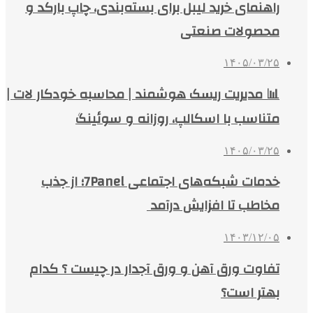
راهنمای خرید لیبل برای بسته‌بندی، چاپ بارکد و
محصولات صنعتی
۱۴۰۵/۰۳/۲۵
📊 مدیریت ریسک هوشمند | محاسبه خودکار لات |
متناسب با اسکالپ، روزانه و سوئینگ
۱۴۰۵/۰۳/۲۵
خدمات شبکه‌های اجتماعی 7Panel؛ از جذب
مخاطب تا افزایش درآمد
۱۴۰۳/۱۲/۰۵
تفاوت ورق آهن و ورق آجدار در چیست ؟ کدام
بهتر است؟