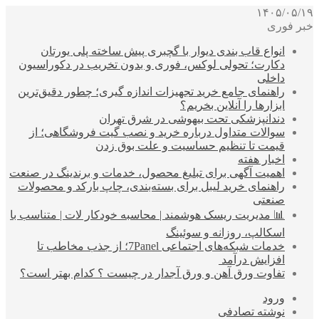
۱۴۰۵/۰۵/۱۹
خبر فوری
انواع قاب بندی دیوار با گچبری پیش ساخته پلی یورتان
دکارت؛ تحولی لوکس، فوری و بدون تخریب در دکوراسیون
داخلی
راهنمای جامع خرید تجهیزات اندازه گیری؛ چطور دقیق‌ترین
ابزارها را آنلاین بخریم؟
دندانپزشکی تحت بیهوشی در شرق تهران
سوالات متداول درباره خرید و نصب گیت فروشگاهی؛ از
قیمت تا تنظیم حساسیت و علت بوق زدن
اخبار هفته
اهمیت آگهی برای تبلیغ محصول، خدمات و برندینگ در صنعت
راهنمای خرید لیبل برای بسته‌بندی، چاپ بارکد و محصولات
صنعتی
📊 مدیریت ریسک هوشمند | محاسبه خودکار لات | متناسب با
اسکالپ، روزانه و سوئینگ
خدمات شبکه‌های اجتماعی 7Panel؛ از جذب مخاطب تا
افزایش درآمد
تفاوت ورق آهن و ورق آجدار در چیست ؟ کدام بهتر است؟
ورود
نوشته تصادفی