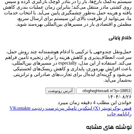
سیستم به‌کمک بارج‌ها، بار را در بنادر کوچک بارگیری کرده و سپس
روی کشتی مادر منتقل می‌کند؛ بنابراین زمان عملیات بندری کاهش
یافته و هزینه حمل به‌طور چشمگیری پایین می‌آید. با انتخاب خدمات
ما، می‌توانید از ظرفیت بالای این سیستم برای ارسال سریع،
مطمئن و اقتصادی بار در مسیرهای بین‌المللی بهره‌مند شوید.
کلام پایانی
حمل‌ونقل چندوجهی یا ترکیبی با ادغام هوشمندانه چند روش حمل،
سرعت، انعطاف‌پذیری و کاهش هزینه‌ را برای زنجیره تأمین فراهم
می‌کند. استفاده از این مدل، especially در مسیرهای بین‌المللی،
باعث افزایش بهره‌وری، پایداری و کاهش ریسک‌های لجستیکی
می‌شود و گزینه‌ای ایده‌آل برای تجارت‌های صادراتی و ترانزیتی
به‌شمار می‌آید.
آدرس رونوشت
۱۴۰۴/۰۸/۲۶
خواندن این مطلب 4 دقیقه زمان میبرد
فیس بوک
توییتر (X)
لینکدین
‫تامبلر
‫پین‌ترست
‫رددیت
‫VKontakte
رایانامه
چاپ
نوشته های مشابه