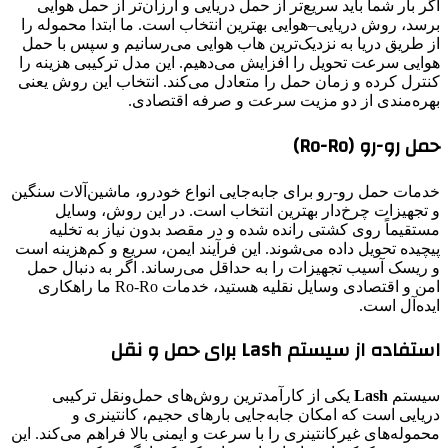
اگر بار شما باید سریع‌تر از حمل دریایی و ارزان‌تر از حمل هوایی
برسد، روش دریایی–هوایی بهترین انتخاب است. ما ابتدا محموله را
از طریق دریا به نزدیک‌ترین هاب هوایی می‌رسانیم و سپس با حمل
هوایی سرعت تحویل را افزایش می‌دهیم. این مدل ترکیبی هزینه را
کنترل کرده و زمان حمل را متعادل می‌کند. انتخاب این روش یعنی
بهره‌مندی از دو مزیت سرعت و صرفه اقتصادی.
حمل رو-رو (Ro-Ro)
خدمات حمل رو-رو برای جابه‌جایی انواع خودرو، ماشین‌آلات سنگین
و تجهیزات چرخ‌دار بهترین انتخاب است. در این روش، وسایل
مستقیماً روی کشتی رانده شده و در مقصد بدون نیاز به تخلیه
پیچیده تحویل داده می‌شوند. این فرآیند ایمن، سریع و کم‌هزینه است
و ریسک آسیب تجهیزات را به حداقل می‌رساند. اگر به دنبال حمل
امن و اقتصادی وسایل نقلیه هستید، خدمات Ro-Ro ما راهکاری
ایده‌آل است.
استفاده از سیستم Lash برای حمل و نقل
سیستم
Lash
یکی از کارآمدترین روش‌های حمل‌ونقل ترکیبی
دریایی است که امکان جابه‌جایی بارهای حجیم، کانتینری و
محموله‌های غیرکانتینری را با سرعت و ایمنی بالا فراهم می‌کند. این