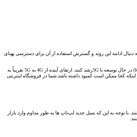
نسل اول هر کدام سطح جدیدی از اتصال را برای مودم ها به ارمغان آوردند، با تمرکز 3G و 4G بر بهبود داده های تلفن همراه. مودم5G به دنبال ادامه این روند و گسترش استفاده از آن برای دسترسی پهنای
5Gفرصت ها و نوآوری های جدیدی را برای پیشرفت فناوری در مودم ها ایجاد خواهد کرد. انتظار می رود فناوری هایی مانند اینترنت اشیا (IoT) در حال توسعه با 5Gرشد کنند. ارتقای آینده از 4G به 5G تقریباً به
 با توجه به این که نسل جدید لپ‌تاپ ها به طور مداوم وارد بازار
ند.