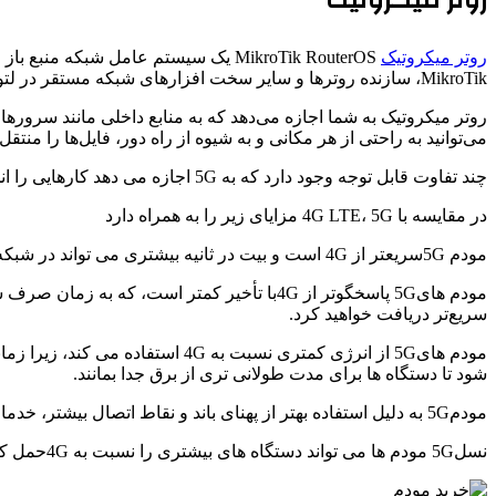
روتر میکروتیک
MikroTik RouterOS یک سیستم عامل ش
MikroTik، سازنده روترها و سایر سخت افزارهای شبکه مستقر در لتونی، توسعه یافته است.
روتر میکروتیک به شما اجازه می‌دهد که به منابع داخلی مانند سرورها
می‌توانید به راحتی از هر مکانی و به شیوه از راه دور، فایل‌ها را منتقل 
چند تفاوت قابل توجه وجود دارد که به 5G اجازه می دهد کارهایی را انجام دهد که 4G LTE نمی تواند انجام دهد.
در مقایسه با 4G LTE، 5G مزایای زیر را به همراه دارد
مودم 5Gسریعتر از 4G است و بیت در ثانیه بیشتری می تواند در شبکه حرکت کند. با سرعت های جدید آپلود و دانلود، می توانید فیلم ها را در چند ثانیه در مقابل چند دقیقه دانلود کنید.
مودم های5G پاسخگوتر از 4Gبا تأخیر کمتر است،
سریع‌تر دریافت خواهید کرد.
مودم های5G از انرژی کمتری نسبت
شود تا دستگاه ها برای مدت طولانی تری از برق جدا بمانند.
مودم5G به دلیل استفاده بهتر از پهنای باند و نقاط اتصال بیشتر، خدمات مطمئن و سریع‌تری نسبت به مودم 4Gارائه می‌دهد. با استرس کمتر بر روی شبکه، هزینه های داده می تواند کمتر از شبکه های 4G باشد.
نسل5G مودم ها می تواند دستگاه های بیشتری را نسبت به 4Gحمل کند. زیرا امواج رادیویی موجود را گسترش می دهد. مشکلات ازدحام که منجر به کندی سرویس می شود، با ورود 5Gکاهش می یابد.