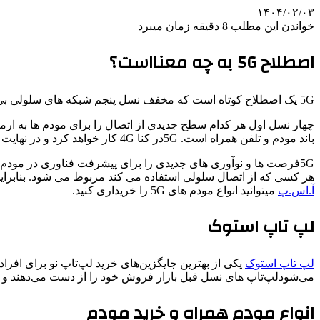
۱۴۰۴/۰۲/۰۳
خواندن این مطلب 8 دقیقه زمان میبرد
اصطلاح 5G به چه معنااست؟
5G یک اصطلاح کوتاه است که مخفف نسل پنجم شبکه های سلولی بی سیم است.
باند مودم و تلفن همراه است. 5Gدر کنا 4G کار خواهد کرد و در نهایت به طور کامل جایگزین آن خواهد شد.
هر کسی که از اتصال سلولی استفاده می کند مربوط می شود. بنابراین، عاقلانه است که پیشنهادات شبکه 5G امنیت سایبری را درک کن
آ.اس.پ
میتوانید انواع مودم های 5G را خریداری کنید.
لپ تاپ استوک
لپ تاپ استوک
یکی از بهترین جایگزین‌های خرید لپ‌تاپ نو برای افرا
می‌شودلپ‌تاپ های نسل قبل بازار فروش خود را از دست می‌دهند و همی
انواع مودم همراه و خرید مودم