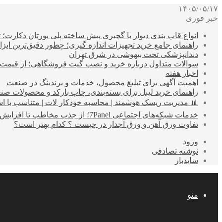
۱۴۰۵/۰۵/۱۷
خبر فوری
انواع قاب بندی دیوار با گچبری پیش ساخته پلی یورتان دکارت
راهنمای جامع خرید تجهیزات اندازه گیری؛ چطور دقیق‌ترین ابزاره
دندانپزشکی تحت بیهوشی در شرق تهران
سوالات متداول درباره خرید و نصب گیت فروشگاهی؛ از قیمت
اخبار هفته
اهمیت آگهی برای تبلیغ محصول، خدمات و برندینگ در صنعت
راهنمای خرید لیبل برای بسته‌بندی، چاپ بارکد و محصولات صن
📊 مدیریت ریسک هوشمند | محاسبه خودکار لات | متناسب با اس
خدمات شبکه‌های اجتماعی 7Panel؛ از جذب مخاطب تا افزایش درآمد
تفاوت ورق آهن و ورق آجدار در چیست ؟ کدام بهتر است؟
ورود
نوشته تصادفی
سایدبار
منو