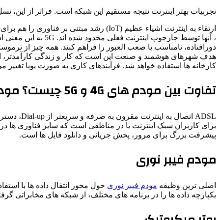
تجربیات بهتر اینترنت نتیجه مستقیم این شبکه است. فراتر از این، نسل 
ارتقاء به اینترنت اشیاء عظیم (IoT) رشد
، آنها توسط چارچوب 
دورافتاده، نامناسب یا صعب العبور را فراهم کنند. همه چیز از ترمو
کارخانه ها استفاده خواهد شد. فرآیندهای کاری به صورت پویا تغییر می
تفاوت بین مودم های 4G و 5G چیست؟ مودم ADSL
ADSL اتصال به اینترنت مقرون به صرفه و سریعتر از Dial-up، دسترسی پهن باند همیشه روشن را فراهم می کند، امکان مرور همزمان اینترنت و تماس های تلفنی را فراهم می کند و
پیشرفت بزرگ برای مرور، پخش جریانی و دانلود فایل ها است.
مودم فیبر نوری
اصلی ترین وظیفه
مودم فیبر نوری
حول محور انتقال داده ها با استفا
یکپارچه داده ها را در برنامه های مختلف، از شبکه های مخابراتی گرفته
روتر میکروتیک