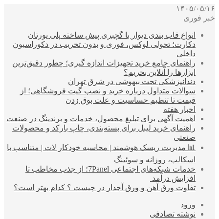
۱۴۰۵/۰۵/۱۶
خبر فوری
انواع قاب بندی دیوار با گچبری پیش ساخته پلی یورتان
دکارت؛ تحولی لوکس، فوری و بدون تخریب در دکوراسیون
داخلی
راهنمای جامع خرید تجهیزات اندازه گیری؛ چطور دقیق‌ترین
ابزارها را آنلاین بخریم؟
دندانپزشکی تحت بیهوشی در شرق تهران
سوالات متداول درباره خرید و نصب گیت فروشگاهی؛ از
قیمت تا تنظیم حساسیت و علت بوق زدن
اخبار هفته
اهمیت آگهی برای تبلیغ محصول، خدمات و برندینگ در صنعت
راهنمای خرید لیبل برای بسته‌بندی، چاپ بارکد و محصولات
صنعتی
📊 مدیریت ریسک هوشمند | محاسبه خودکار لات | متناسب با
اسکالپ، روزانه و سوئینگ
خدمات شبکه‌های اجتماعی 7Panel؛ از جذب مخاطب تا
افزایش درآمد
تفاوت ورق آهن و ورق آجدار در چیست ؟ کدام بهتر است؟
ورود
نوشته تصادفی