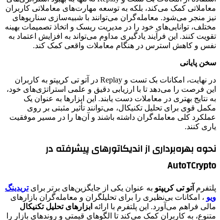
معاملاتی کمک می‌کند، بلکه به توسعه مهارت‌های معاملاتی کاربران
نیز منجر می‌شود. معامله‌گران می‌توانند با شبیه‌سازی سناریوهای
مختلف، توانایی‌های خود را در مدیریت ریسک و اتخاذ تصمیمات بهینه
تقویت کنند. این فرآیند یادگیری مداوم می‌تواند به افزایش اعتماد به
نفس و کاهش استرس در هنگام معاملات واقعی کمک کند.
سخن پایانی
در نهایت، امکانات بک تست و Replay در آتو تی کریپتو به کاربران
این فرصت را می‌دهد تا با ارزیابی دقیق و علمی استراتژی‌های خود،
به نتایج بهتری در معاملات دست یابند. این ابزارها به عنوان یک
مکمل قوی برای تحلیل تکنیکال، می‌توانند تأثیر مثبتی بر روی
عملکرد کلی معامله‌گران داشته باشند و آن‌ها را در مسیر موفقیت
یاری کنند.
نحوه بهره‌برداری از اندیکاتورهای پیشرفته در
AutoTCrypto
پلتفرم
آتو تی کریپتو
به عنوان یکی از جایگزین‌های برتر برای
تریدینگ
ویو
، امکانات بی‌نظیری را برای تحلیلگران و معامله‌گران بازارهای
مالی فراهم می‌آورد. این پلتفرم با ارائه
ابزارهای تحلیل تکنیکال
متنوع، به کاربران کمک می‌کند تا الگوهای قیمتی و روندهای بازار را