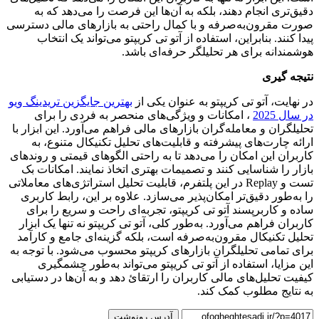
دقیق‌تری انجام دهند، بلکه به آن‌ها این فرصت را می‌دهد که به
صورت مقرون‌به‌صرفه و با کمال راحتی به بازارهای مالی دسترسی
پیدا کنند. بنابراین، استفاده از آتو تی کریپتو می‌تواند یک انتخاب
هوشمندانه برای هر تحلیلگر حرفه‌ای باشد.
نتیجه گیری
در نهایت، آتو تی کریپتو به عنوان یکی از
بهترین جایگزین‌ تریدینگ ویو
در سال 2025
، امکانات و ویژگی‌های منحصر به فردی را برای
تحلیلگران و معامله‌گران بازارهای مالی فراهم می‌آورد. این ابزار با
ارائه چارت‌های پیشرفته و قابلیت‌های تحلیل تکنیکال متنوع، به
کاربران این امکان را می‌دهد تا به راحتی الگوهای قیمتی و روندهای
بازار را شناسایی کنند و تصمیمات بهتری اتخاذ نمایند. امکانات بک
تست و Replay در این پلتفرم، قابلیت تحلیل استراتژی‌های معاملاتی
را به‌طور دقیق‌تر امکان‌پذیر می‌سازد. علاوه بر این، رابط کاربری
ساده و کاربرپسند آتو تی کریپتو، تجربه‌ای راحت و سریع را برای
کاربران فراهم می‌آورد. به‌طور کلی، آتو تی کریپتو نه تنها یک ابزار
تحلیل تکنیکال مقرون‌به‌صرفه است، بلکه گزینه‌ای جامع و کارآمد
برای تمامی تحلیلگران بازارهای کریپتو محسوب می‌شود. با توجه به
این مزایا، استفاده از آتو تی کریپتو می‌تواند به‌طور چشمگیری
کیفیت تحلیل‌های مالی کاربران را ارتقائ دهد و به آن‌ها در دستیابی
به نتایج مطلوب کمک کند.
آدرس رونوشت