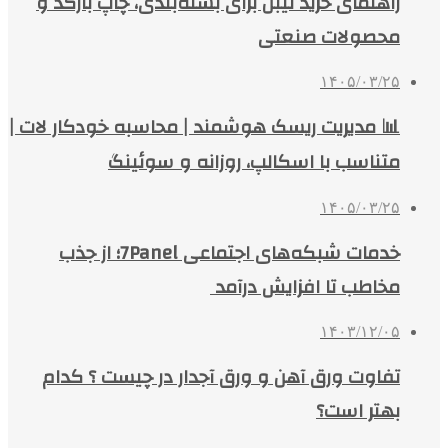
راهنمای خرید لیبل برای بسته‌بندی، چاپ بارکد و
محصولات صنعتی
۱۴۰۵/۰۳/۲۵
📊 مدیریت ریسک هوشمند | محاسبه خودکار لات |
متناسب با اسکالپ، روزانه و سوئینگ
۱۴۰۵/۰۳/۲۵
خدمات شبکه‌های اجتماعی 7Panel؛ از جذب
مخاطب تا افزایش درآمد
۱۴۰۳/۱۲/۰۵
تفاوت ورق آهن و ورق آجدار در چیست ؟ کدام
بهتر است؟