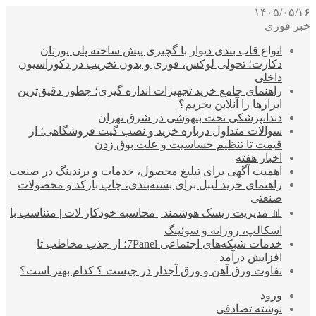
۱۴۰۵/۰۵/۱۶
خبر فوری
انواع قاب بندی دیوار با گچبری پیش ساخته پلی یورتان
دکارت؛ تحولی لوکس، فوری و بدون تخریب در دکوراسیون
داخلی
راهنمای جامع خرید تجهیزات اندازه گیری؛ چطور دقیق‌ترین
ابزارها را آنلاین بخریم؟
دندانپزشکی تحت بیهوشی در شرق تهران
سوالات متداول درباره خرید و نصب گیت فروشگاهی؛ از
قیمت تا تنظیم حساسیت و علت بوق زدن
اخبار هفته
اهمیت آگهی برای تبلیغ محصول، خدمات و برندینگ در صنعت
راهنمای خرید لیبل برای بسته‌بندی، چاپ بارکد و محصولات
صنعتی
📊 مدیریت ریسک هوشمند | محاسبه خودکار لات | متناسب با
اسکالپ، روزانه و سوئینگ
خدمات شبکه‌های اجتماعی 7Panel؛ از جذب مخاطب تا
افزایش درآمد
تفاوت ورق آهن و ورق آجدار در چیست ؟ کدام بهتر است؟
ورود
نوشته تصادفی