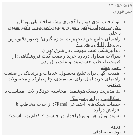
۱۴۰۵/۰۵/۱۷
خبر فوری
انواع قاب بندی دیوار با گچبری پیش ساخته پلی یورتان
دکارت؛ تحولی لوکس، فوری و بدون تخریب در دکوراسیون
داخلی
راهنمای جامع خرید تجهیزات اندازه گیری؛ چطور دقیق‌ترین
ابزارها را آنلاین بخریم؟
دندانپزشکی تحت بیهوشی در شرق تهران
سوالات متداول درباره خرید و نصب گیت فروشگاهی؛ از
قیمت تا تنظیم حساسیت و علت بوق زدن
اخبار هفته
اهمیت آگهی برای تبلیغ محصول، خدمات و برندینگ در صنعت
راهنمای خرید لیبل برای بسته‌بندی، چاپ بارکد و محصولات
صنعتی
📊 مدیریت ریسک هوشمند | محاسبه خودکار لات | متناسب با
اسکالپ، روزانه و سوئینگ
خدمات شبکه‌های اجتماعی 7Panel؛ از جذب مخاطب تا
افزایش درآمد
تفاوت ورق آهن و ورق آجدار در چیست ؟ کدام بهتر است؟
ورود
نوشته تصادفی