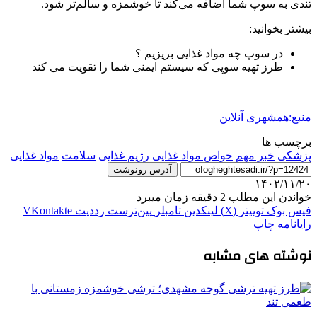
تندی به سوپ شما اضافه می‌کند تا خوشمزه و سالم‌تر شود.
بیشتر بخوانید:
در سوپ چه مواد غذایی بریزیم ؟
طرز تهیه سوپی که سیستم ایمنی شما را تقویت می کند
منبع:همشهری آنلاین
برچسب ها
پزشکی
خبر مهم
خواص مواد غذایی
رژیم غذایی
سلامت
مواد غذایی
آدرس رونوشت
۱۴۰۲/۱۱/۲۰
خواندن این مطلب 2 دقیقه زمان میبرد
فیس بوک
توییتر (X)
لینکدین
‫تامبلر
‫پین‌ترست
‫رددیت
‫VKontakte
رایانامه
چاپ
نوشته های مشابه