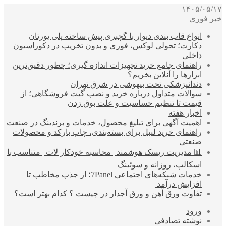
۱۴۰۵/۰۵/۱۷
خبر فوری
انواع قاب بندی دیوار با گچبری پیش ساخته پلی یورتان
دکارت؛ تحولی لوکس، فوری و بدون تخریب در دکوراسیون
داخلی
راهنمای جامع خرید تجهیزات اندازه گیری؛ چطور دقیق‌ترین
ابزارها را آنلاین بخریم؟
دندانپزشکی تحت بیهوشی در شرق تهران
سوالات متداول درباره خرید و نصب گیت فروشگاهی؛ از
قیمت تا تنظیم حساسیت و علت بوق زدن
اخبار هفته
اهمیت آگهی برای تبلیغ محصول، خدمات و برندینگ در صنعت
راهنمای خرید لیبل برای بسته‌بندی، چاپ بارکد و محصولات
صنعتی
📊 مدیریت ریسک هوشمند | محاسبه خودکار لات | متناسب با
اسکالپ، روزانه و سوئینگ
خدمات شبکه‌های اجتماعی 7Panel؛ از جذب مخاطب تا
افزایش درآمد
تفاوت ورق آهن و ورق آجدار در چیست ؟ کدام بهتر است؟
ورود
نوشته تصادفی