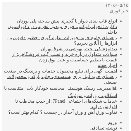
۱۴۰۵/۰۵/۱۵
خبر فوری
انواع قاب بندی دیوار با گچبری پیش ساخته پلی یورتان
دکارت؛ تحولی لوکس، فوری و بدون تخریب در دکوراسیون
داخلی
راهنمای جامع خرید تجهیزات اندازه گیری؛ چطور دقیق‌ترین
ابزارها را آنلاین بخریم؟
دندانپزشکی تحت بیهوشی در شرق تهران
سوالات متداول درباره خرید و نصب گیت فروشگاهی؛ از
قیمت تا تنظیم حساسیت و علت بوق زدن
اخبار هفته
اهمیت آگهی برای تبلیغ محصول، خدمات و برندینگ در صنعت
راهنمای خرید لیبل برای بسته‌بندی، چاپ بارکد و محصولات
صنعتی
📊 مدیریت ریسک هوشمند | محاسبه خودکار لات | متناسب با
اسکالپ، روزانه و سوئینگ
خدمات شبکه‌های اجتماعی 7Panel؛ از جذب مخاطب تا
افزایش درآمد
تفاوت ورق آهن و ورق آجدار در چیست ؟ کدام بهتر است؟
ورود
نوشته تصادفی