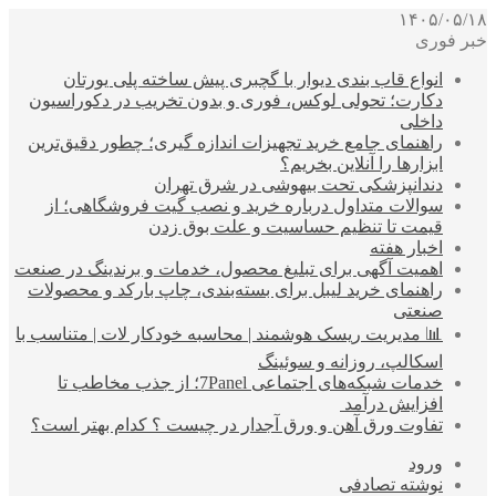
۱۴۰۵/۰۵/۱۸
خبر فوری
انواع قاب بندی دیوار با گچبری پیش ساخته پلی یورتان
دکارت؛ تحولی لوکس، فوری و بدون تخریب در دکوراسیون
داخلی
راهنمای جامع خرید تجهیزات اندازه گیری؛ چطور دقیق‌ترین
ابزارها را آنلاین بخریم؟
دندانپزشکی تحت بیهوشی در شرق تهران
سوالات متداول درباره خرید و نصب گیت فروشگاهی؛ از
قیمت تا تنظیم حساسیت و علت بوق زدن
اخبار هفته
اهمیت آگهی برای تبلیغ محصول، خدمات و برندینگ در صنعت
راهنمای خرید لیبل برای بسته‌بندی، چاپ بارکد و محصولات
صنعتی
📊 مدیریت ریسک هوشمند | محاسبه خودکار لات | متناسب با
اسکالپ، روزانه و سوئینگ
خدمات شبکه‌های اجتماعی 7Panel؛ از جذب مخاطب تا
افزایش درآمد
تفاوت ورق آهن و ورق آجدار در چیست ؟ کدام بهتر است؟
ورود
نوشته تصادفی