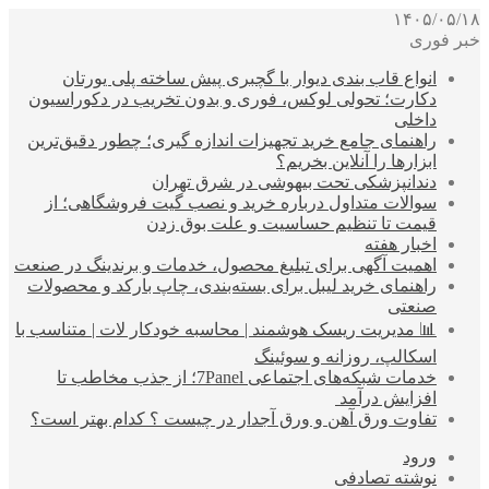
۱۴۰۵/۰۵/۱۸
خبر فوری
انواع قاب بندی دیوار با گچبری پیش ساخته پلی یورتان
دکارت؛ تحولی لوکس، فوری و بدون تخریب در دکوراسیون
داخلی
راهنمای جامع خرید تجهیزات اندازه گیری؛ چطور دقیق‌ترین
ابزارها را آنلاین بخریم؟
دندانپزشکی تحت بیهوشی در شرق تهران
سوالات متداول درباره خرید و نصب گیت فروشگاهی؛ از
قیمت تا تنظیم حساسیت و علت بوق زدن
اخبار هفته
اهمیت آگهی برای تبلیغ محصول، خدمات و برندینگ در صنعت
راهنمای خرید لیبل برای بسته‌بندی، چاپ بارکد و محصولات
صنعتی
📊 مدیریت ریسک هوشمند | محاسبه خودکار لات | متناسب با
اسکالپ، روزانه و سوئینگ
خدمات شبکه‌های اجتماعی 7Panel؛ از جذب مخاطب تا
افزایش درآمد
تفاوت ورق آهن و ورق آجدار در چیست ؟ کدام بهتر است؟
ورود
نوشته تصادفی