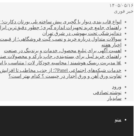
۱۴۰۵/۰۵/۱۶
خبر فوری
انواع قاب بندی دیوار با گچبری پیش ساخته پلی یورتان دکارت
راهنمای جامع خرید تجهیزات اندازه گیری؛ چطور دقیق‌ترین ابزاره
دندانپزشکی تحت بیهوشی در شرق تهران
سوالات متداول درباره خرید و نصب گیت فروشگاهی؛ از قیمت
اخبار هفته
اهمیت آگهی برای تبلیغ محصول، خدمات و برندینگ در صنعت
راهنمای خرید لیبل برای بسته‌بندی، چاپ بارکد و محصولات صن
📊 مدیریت ریسک هوشمند | محاسبه خودکار لات | متناسب با اس
خدمات شبکه‌های اجتماعی 7Panel؛ از جذب مخاطب تا افزایش درآمد
تفاوت ورق آهن و ورق آجدار در چیست ؟ کدام بهتر است؟
ورود
نوشته تصادفی
سایدبار
منو