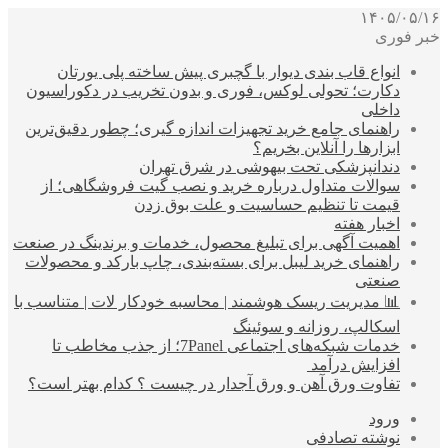
۱۴۰۵/۰۵/۱۶
خبر فوری
انواع قاب بندی دیوار با گچبری پیش ساخته پلی یورتان
دکارت؛ تحولی لوکس، فوری و بدون تخریب در دکوراسیون
داخلی
راهنمای جامع خرید تجهیزات اندازه گیری؛ چطور دقیق‌ترین
ابزارها را آنلاین بخریم؟
دندانپزشکی تحت بیهوشی در شرق تهران
سوالات متداول درباره خرید و نصب گیت فروشگاهی؛ از
قیمت تا تنظیم حساسیت و علت بوق زدن
اخبار هفته
اهمیت آگهی برای تبلیغ محصول، خدمات و برندینگ در صنعت
راهنمای خرید لیبل برای بسته‌بندی، چاپ بارکد و محصولات
صنعتی
📊 مدیریت ریسک هوشمند | محاسبه خودکار لات | متناسب با
اسکالپ، روزانه و سوئینگ
خدمات شبکه‌های اجتماعی 7Panel؛ از جذب مخاطب تا
افزایش درآمد
تفاوت ورق آهن و ورق آجدار در چیست ؟ کدام بهتر است؟
ورود
نوشته تصادفی