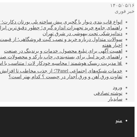
۱۴۰۵/۰۵/۱۶
خبر فوری
انواع قاب بندی دیوار با گچبری پیش ساخته پلی یورتان دکارت
راهنمای جامع خرید تجهیزات اندازه گیری؛ چطور دقیق‌ترین ابزاره
دندانپزشکی تحت بیهوشی در شرق تهران
سوالات متداول درباره خرید و نصب گیت فروشگاهی؛ از قیمت
اخبار هفته
اهمیت آگهی برای تبلیغ محصول، خدمات و برندینگ در صنعت
راهنمای خرید لیبل برای بسته‌بندی، چاپ بارکد و محصولات صن
📊 مدیریت ریسک هوشمند | محاسبه خودکار لات | متناسب با اس
خدمات شبکه‌های اجتماعی 7Panel؛ از جذب مخاطب تا افزایش درآمد
تفاوت ورق آهن و ورق آجدار در چیست ؟ کدام بهتر است؟
ورود
نوشته تصادفی
سایدبار
منو