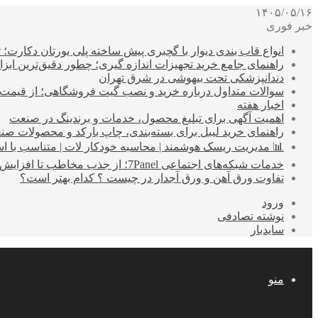
۱۴۰۵/۰۵/۱۶
خبر فوری
انواع قاب بندی دیوار با گچبری پیش ساخته پلی یورتان دکارت
راهنمای جامع خرید تجهیزات اندازه گیری؛ چطور دقیق‌ترین ابزاره
دندانپزشکی تحت بیهوشی در شرق تهران
سوالات متداول درباره خرید و نصب گیت فروشگاهی؛ از قیمت
اخبار هفته
اهمیت آگهی برای تبلیغ محصول، خدمات و برندینگ در صنعت
راهنمای خرید لیبل برای بسته‌بندی، چاپ بارکد و محصولات صن
📊 مدیریت ریسک هوشمند | محاسبه خودکار لات | متناسب با اس
خدمات شبکه‌های اجتماعی 7Panel؛ از جذب مخاطب تا افزایش درآمد
تفاوت ورق آهن و ورق آجدار در چیست ؟ کدام بهتر است؟
ورود
نوشته تصادفی
سایدبار
منو