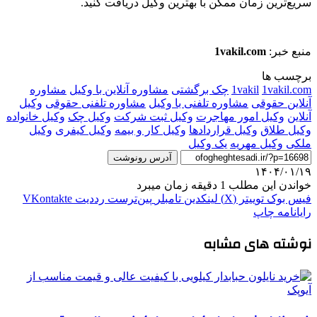
سریع‌ترین زمان ممکن با بهترین وکیل دریافت کنید.
منبع خبر:
1vakil.com
برچسب ها
1vakil.com
1vakil
چک برگشتی
مشاوره آنلاین با وکیل
مشاوره
آنلاین حقوقی
مشاوره تلفنی با وکیل
مشاوره تلفنی حقوقی
وکیل
آنلاین
وکیل امور مهاجرت
وکیل ثبت شرکت
وکیل چک
وکیل خانواده
وکیل طلاق
وکیل قراردادها
وکیل کار و بیمه
وکیل کیفری
وکیل
ملکی
وکیل مهریه
یک وکیل
آدرس رونوشت
۱۴۰۴/۰۱/۱۹
خواندن این مطلب 1 دقیقه زمان میبرد
فیس بوک
توییتر (X)
لینکدین
‫تامبلر
‫پین‌ترست
‫رددیت
‫VKontakte
رایانامه
چاپ
نوشته های مشابه