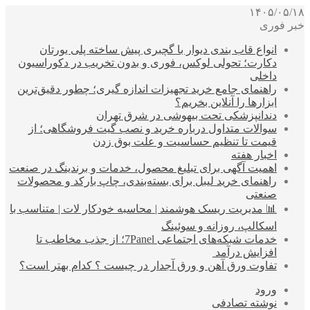
۱۴۰۵/۰۵/۱۸
خبر فوری
انواع قاب بندی دیوار با گچبری پیش ساخته پلی یورتان
دکارت؛ تحولی لوکس، فوری و بدون تخریب در دکوراسیون
داخلی
راهنمای جامع خرید تجهیزات اندازه گیری؛ چطور دقیق‌ترین
ابزارها را آنلاین بخریم؟
دندانپزشکی تحت بیهوشی در شرق تهران
سوالات متداول درباره خرید و نصب گیت فروشگاهی؛ از
قیمت تا تنظیم حساسیت و علت بوق زدن
اخبار هفته
اهمیت آگهی برای تبلیغ محصول، خدمات و برندینگ در صنعت
راهنمای خرید لیبل برای بسته‌بندی، چاپ بارکد و محصولات
صنعتی
📊 مدیریت ریسک هوشمند | محاسبه خودکار لات | متناسب با
اسکالپ، روزانه و سوئینگ
خدمات شبکه‌های اجتماعی 7Panel؛ از جذب مخاطب تا
افزایش درآمد
تفاوت ورق آهن و ورق آجدار در چیست ؟ کدام بهتر است؟
ورود
نوشته تصادفی