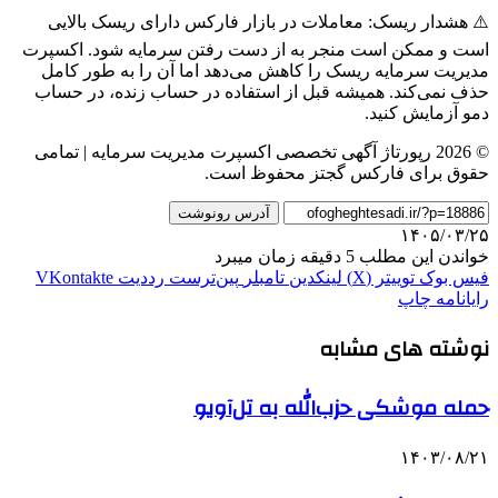
⚠️ هشدار ریسک: معاملات در بازار فارکس دارای ریسک بالایی
است و ممکن است منجر به از دست رفتن سرمایه شود. اکسپرت
مدیریت سرمایه ریسک را کاهش می‌دهد اما آن را به طور کامل
حذف نمی‌کند. همیشه قبل از استفاده در حساب زنده، در حساب
دمو آزمایش کنید.
© 2026 رپورتاژ آگهی تخصصی اکسپرت مدیریت سرمایه | تمامی
حقوق برای فارکس گجتز محفوظ است.
آدرس رونوشت
۱۴۰۵/۰۳/۲۵
خواندن این مطلب 5 دقیقه زمان میبرد
فیس بوک
توییتر (X)
لینکدین
‫تامبلر
‫پین‌ترست
‫رددیت
‫VKontakte
رایانامه
چاپ
نوشته های مشابه
حمله موشکی حزب‌الله به تل‌آویو
۱۴۰۳/۰۸/۲۱