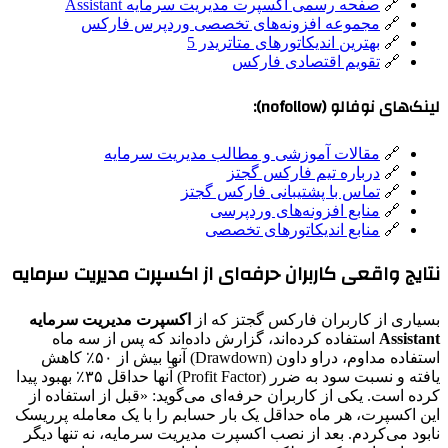
🔗
صفحه رسمی اکسپرت مدیریت سرمایه Assistant
🔗
مجموعه افزونه‌های تخصصی وردپرس فارکس
🔗
بهترین اندیکاتورهای متاتریدر 5
🔗
تقویم اقتصادی فارکس
لینک‌های نوفالو (nofollow):
🔗
مقالات آموزشی و مطالب مدیریت سرمایه
🔗
درباره تیم فارکس گجتز
🔗
تماس با پشتیبانی فارکس گجتز
🔗
منابع افزونه‌های وردپرسی
🔗
منابع اندیکاتورهای تخصصی
نتایج واقعی کاربران حرفه‌ای از اکسپرت مدیریت سرمایه
بسیاری از کاربران فارکس گجتز که از
اکسپرت مدیریت سرمایه
Assistant
استفاده کرده‌اند، گزارش داده‌اند که پس از سه ماه
استفاده مداوم، دراو داون (Drawdown) آنها بیش از ۵۰٪ کاهش
یافته و نسبت سود به ضرر (Profit Factor) آنها حداقل ۳۵٪ بهبود پیدا
کرده است. یکی از کاربران حرفه‌ای می‌گوید: «قبل از استفاده از
این اکسپرت، هر ماه حداقل یک بار حسابم را با یک معامله پرریسک
نابود می‌کردم. بعد از نصب اکسپرت مدیریت سرمایه، نه تنها دیگر