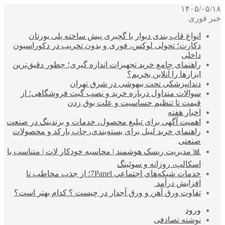
۱۴۰۵/۰۵/۱۸
خبر فوری
انواع قاب بندی دیوار با گچبری پیش ساخته پلی یورتان
دکارت؛ تحولی لوکس، فوری و بدون تخریب در دکوراسیون
داخلی
راهنمای جامع خرید تجهیزات اندازه گیری؛ چطور دقیق‌ترین
ابزارها را آنلاین بخریم؟
دندانپزشکی تحت بیهوشی در شرق تهران
سوالات متداول درباره خرید و نصب گیت فروشگاهی؛ از
قیمت تا تنظیم حساسیت و علت بوق زدن
اخبار هفته
اهمیت آگهی برای تبلیغ محصول، خدمات و برندینگ در صنعت
راهنمای خرید لیبل برای بسته‌بندی، چاپ بارکد و محصولات
صنعتی
📊 مدیریت ریسک هوشمند | محاسبه خودکار لات | متناسب با
اسکالپ، روزانه و سوئینگ
خدمات شبکه‌های اجتماعی 7Panel؛ از جذب مخاطب تا
افزایش درآمد
تفاوت ورق آهن و ورق آجدار در چیست ؟ کدام بهتر است؟
ورود
نوشته تصادفی