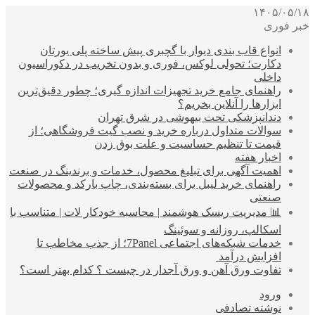
۱۴۰۵/۰۵/۱۸
خبر فوری
انواع قاب بندی دیوار با گچبری پیش ساخته پلی یورتان
دکارت؛ تحولی لوکس، فوری و بدون تخریب در دکوراسیون
داخلی
راهنمای جامع خرید تجهیزات اندازه گیری؛ چطور دقیق‌ترین
ابزارها را آنلاین بخریم؟
دندانپزشکی تحت بیهوشی در شرق تهران
سوالات متداول درباره خرید و نصب گیت فروشگاهی؛ از
قیمت تا تنظیم حساسیت و علت بوق زدن
اخبار هفته
اهمیت آگهی برای تبلیغ محصول، خدمات و برندینگ در صنعت
راهنمای خرید لیبل برای بسته‌بندی، چاپ بارکد و محصولات
صنعتی
📊 مدیریت ریسک هوشمند | محاسبه خودکار لات | متناسب با
اسکالپ، روزانه و سوئینگ
خدمات شبکه‌های اجتماعی 7Panel؛ از جذب مخاطب تا
افزایش درآمد
تفاوت ورق آهن و ورق آجدار در چیست ؟ کدام بهتر است؟
ورود
نوشته تصادفی