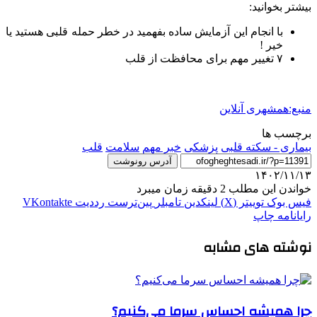
بیشتر بخوانید:
با انجام این آزمایش ساده بفهمید در خطر حمله قلبی هستید یا
خیر !
۷ تغییر مهم برای محافظت از قلب
منبع:همشهری آنلاین
برچسب ها
بیماری - سکته قلبی
پزشکی
خبر مهم
سلامت
قلب
آدرس رونوشت
۱۴۰۲/۱۱/۱۳
خواندن این مطلب 2 دقیقه زمان میبرد
فیس بوک
توییتر (X)
لینکدین
‫تامبلر
‫پین‌ترست
‫رددیت
‫VKontakte
رایانامه
چاپ
نوشته های مشابه
چرا همیشه احساس سرما می‌کنیم؟