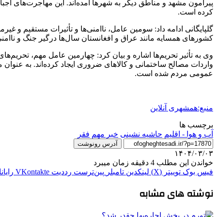
پیرامون مشهد و مناطق دیگر به شهرها آمده‌اند. این مهاجرت‌های اجبا
کرده است.
گلپایگانی ادامه داد: سومین عامل، ناامنی‌ها و تأثیرات مستقیم و غی
کشورهای همسایه مانند عراق و افغانستان سال‌ها درگیر جنگ و ناامن
واردات مصالح ساختمانی و کالاهای ضروری ایجاد کرده‌اند. به عنوان 
عمومی مردم شده است.
منبع:همشهری آنلاین
برچسب ها
آب و هوا - اقلیم
حاشیه نشینی
خبر مهم
فقر
آدرس رونوشت
۱۴۰۴/۰۳/۰۳
خواندن این مطلب 4 دقیقه زمان میبرد
فیس بوک
توییتر (X)
لینکدین
‫تامبلر
‫پین‌ترست
‫رددیت
‫VKontakte
رایان
نوشته های مشابه