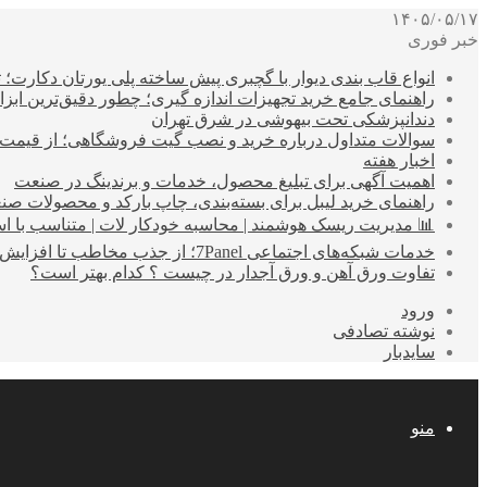
۱۴۰۵/۰۵/۱۷
خبر فوری
انواع قاب بندی دیوار با گچبری پیش ساخته پلی یورتان دکارت
راهنمای جامع خرید تجهیزات اندازه گیری؛ چطور دقیق‌ترین ابزاره
دندانپزشکی تحت بیهوشی در شرق تهران
سوالات متداول درباره خرید و نصب گیت فروشگاهی؛ از قیمت
اخبار هفته
اهمیت آگهی برای تبلیغ محصول، خدمات و برندینگ در صنعت
راهنمای خرید لیبل برای بسته‌بندی، چاپ بارکد و محصولات صن
📊 مدیریت ریسک هوشمند | محاسبه خودکار لات | متناسب با اس
خدمات شبکه‌های اجتماعی 7Panel؛ از جذب مخاطب تا افزایش درآمد
تفاوت ورق آهن و ورق آجدار در چیست ؟ کدام بهتر است؟
ورود
نوشته تصادفی
سایدبار
منو