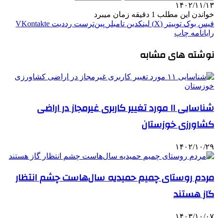
۱۴۰۲/۱۱/۱۳
خواندن این مطلب 1 دقیقه زمان میبرد
فیس بوک
توییتر (X)
لینکدین
‫تامبلر
‫پین‌ترست
‫رددیت
‫VKontakte
رایانامه
چاپ
نوشته های مشابه
شناسایی ۱۱ مورد تغییر کاربری غیرمجاز در اراضی
کشاورزی خوزستان
۱۴۰۲/۱۰/۲۹
مردم روستای چمیم حمیدیه سال‌هاست چشم انتظار
گاز هستند
۱۴۰۳/۱۰/۰۷