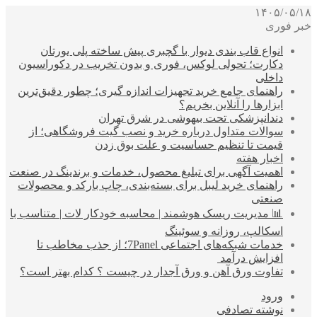
۱۴۰۵/۰۵/۱۸
خبر فوری
انواع قاب بندی دیوار با گچبری پیش ساخته پلی یورتان
دکارت؛ تحولی لوکس، فوری و بدون تخریب در دکوراسیون
داخلی
راهنمای جامع خرید تجهیزات اندازه گیری؛ چطور دقیق‌ترین
ابزارها را آنلاین بخریم؟
دندانپزشکی تحت بیهوشی در شرق تهران
سوالات متداول درباره خرید و نصب گیت فروشگاهی؛ از
قیمت تا تنظیم حساسیت و علت بوق زدن
اخبار هفته
اهمیت آگهی برای تبلیغ محصول، خدمات و برندینگ در صنعت
راهنمای خرید لیبل برای بسته‌بندی، چاپ بارکد و محصولات
صنعتی
📊 مدیریت ریسک هوشمند | محاسبه خودکار لات | متناسب با
اسکالپ، روزانه و سوئینگ
خدمات شبکه‌های اجتماعی 7Panel؛ از جذب مخاطب تا
افزایش درآمد
تفاوت ورق آهن و ورق آجدار در چیست ؟ کدام بهتر است؟
ورود
نوشته تصادفی