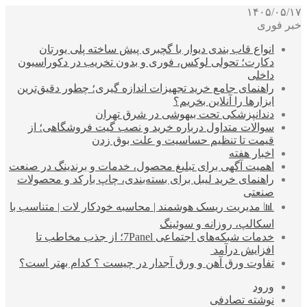
۱۴۰۵/۰۵/۱۷
خبر فوری
انواع قاب بندی دیوار با گچبری پیش ساخته پلی یورتان
دکارت؛ تحولی لوکس، فوری و بدون تخریب در دکوراسیون
داخلی
راهنمای جامع خرید تجهیزات اندازه گیری؛ چطور دقیق‌ترین
ابزارها را آنلاین بخریم؟
دندانپزشکی تحت بیهوشی در شرق تهران
سوالات متداول درباره خرید و نصب گیت فروشگاهی؛ از
قیمت تا تنظیم حساسیت و علت بوق زدن
اخبار هفته
اهمیت آگهی برای تبلیغ محصول، خدمات و برندینگ در صنعت
راهنمای خرید لیبل برای بسته‌بندی، چاپ بارکد و محصولات
صنعتی
📊 مدیریت ریسک هوشمند | محاسبه خودکار لات | متناسب با
اسکالپ، روزانه و سوئینگ
خدمات شبکه‌های اجتماعی 7Panel؛ از جذب مخاطب تا
افزایش درآمد
تفاوت ورق آهن و ورق آجدار در چیست ؟ کدام بهتر است؟
ورود
نوشته تصادفی