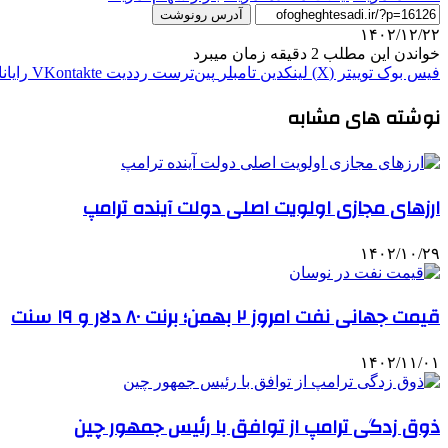
آدرس رونوشت
۱۴۰۲/۱۲/۲۲
خواندن این مطلب 2 دقیقه زمان میبرد
فیس بوک
توییتر (X)
لینکدین
‫تامبلر
‫پین‌ترست
‫رددیت
‫VKontakte
رایان
نوشته های مشابه
ارزهای مجازی اولویت اصلی دولت آینده ترامپ
۱۴۰۲/۱۰/۲۹
قیمت جهانی نفت امروز ۲ بهمن؛ برنت ۸۰ دلار و ۱۹ سنت
۱۴۰۲/۱۱/۰۱
ذوق زدگی ترامپ از توافق با رئیس جمهور چین