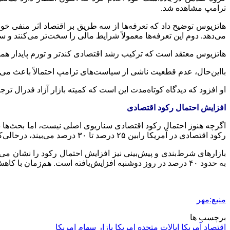
ترامپ مشاهده شد.
هاتزیوس
توضیح داد که تعرفه‌ها از سه طریق بر اقتصاد اثر منفی خو
می‌دهد. دوم این تعرفه‌ها معمولاً شرایط مالی را سخت‌تر می‌کنند و 
هاتزیوس
معتقد است که ترکیب رشد اقتصادی کندتر و تورم پایدار همچن
بااین‌حال، عدم قطعیت ناشی از سیاست‌های ترامپ احتمالاً باعث می‌شو
او افزود که دیدگاه کوتاه‌مدت این است که کمیته بازار آزاد فدرال تر
افزایش احتمال رکود اقتصادی
اگرچه هنوز احتمال رکود اقتصادی سناریوی اصلی نیست، اما بحث‌ها
رکود اقتصادی در آمریکا رابین ۲۵ درصد تا ۳۰ درصد می‌بیند، درحالی‌که قبل از آغاز موج جدید تعرفه‌های ترامپ این احتمال تنها ۱۰ درصد بود.
به حدود ۴۰ درصد در روز دوشنبه افزایش‌یافته است. هم‌زمان با کاهش پیش‌بینی رشد اقتصادی، بازار سهام نیز تحت‌فشار قرارگرفته است.
منبع:مهر
برچسب ها
اقتصاد آمریکا
ایالات متحده امریکا
بازار سهام امریکا