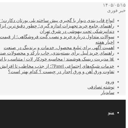
۱۴۰۵/۰۵/۱۵
خبر فوری
انواع قاب بندی دیوار با گچبری پیش ساخته پلی یورتان دکارت
راهنمای جامع خرید تجهیزات اندازه گیری؛ چطور دقیق‌ترین ابزاره
دندانپزشکی تحت بیهوشی در شرق تهران
سوالات متداول درباره خرید و نصب گیت فروشگاهی؛ از قیمت
اخبار هفته
اهمیت آگهی برای تبلیغ محصول، خدمات و برندینگ در صنعت
راهنمای خرید لیبل برای بسته‌بندی، چاپ بارکد و محصولات صن
📊 مدیریت ریسک هوشمند | محاسبه خودکار لات | متناسب با اس
خدمات شبکه‌های اجتماعی 7Panel؛ از جذب مخاطب تا افزایش درآمد
تفاوت ورق آهن و ورق آجدار در چیست ؟ کدام بهتر است؟
ورود
نوشته تصادفی
سایدبار
منو