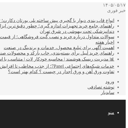
۱۴۰۵/۰۵/۱۷
خبر فوری
انواع قاب بندی دیوار با گچبری پیش ساخته پلی یورتان دکارت
راهنمای جامع خرید تجهیزات اندازه گیری؛ چطور دقیق‌ترین ابزاره
دندانپزشکی تحت بیهوشی در شرق تهران
سوالات متداول درباره خرید و نصب گیت فروشگاهی؛ از قیمت
اخبار هفته
اهمیت آگهی برای تبلیغ محصول، خدمات و برندینگ در صنعت
راهنمای خرید لیبل برای بسته‌بندی، چاپ بارکد و محصولات صن
📊 مدیریت ریسک هوشمند | محاسبه خودکار لات | متناسب با اس
خدمات شبکه‌های اجتماعی 7Panel؛ از جذب مخاطب تا افزایش درآمد
تفاوت ورق آهن و ورق آجدار در چیست ؟ کدام بهتر است؟
ورود
نوشته تصادفی
سایدبار
منو