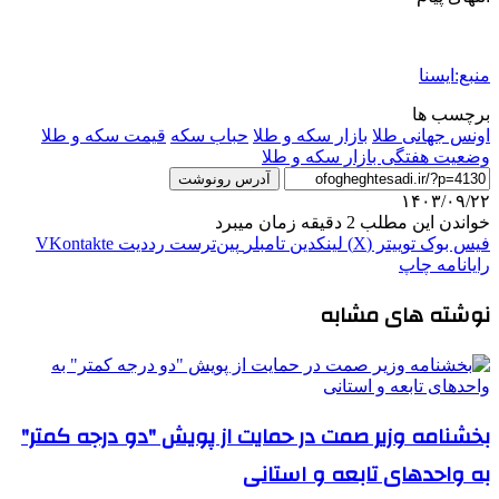
منبع:ایسنا
برچسب ها
اونس جهانی طلا
بازار سکه و طلا
حباب سکه
قیمت سکه و طلا
وضعیت هفتگی بازار سکه و طلا
آدرس رونوشت
۱۴۰۳/۰۹/۲۲
خواندن این مطلب 2 دقیقه زمان میبرد
فیس بوک
توییتر (X)
لینکدین
‫تامبلر
‫پین‌ترست
‫رددیت
‫VKontakte
رایانامه
چاپ
نوشته های مشابه
بخشنامه وزیر صمت در حمایت از پویش "دو درجه کمتر"
به واحدهای تابعه و استانی