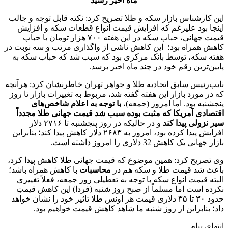
ماه اخیر رسید
این کارشناس بازار سکه و طلا تصریح کرد: نکته قابل توجه و جالب
اینجا بود علیرغم که افزایش قیمت انواع قطعات سکه و افزایش
قیمت جهانی، حباب سکه در این هفته ۷۰۰ هزار تومان با حباب
کاهش همراه بود؛ این کاهش ناشی از واگذاری مرتب و سه نوبت در
هفته سکه، توسط بانک مرکزی بود که سبب شد که حباب سکه به
پایین‌ترین رقم خود در چند ماه اخیر برسد.
نایب‌رئیس سابق اتحادیه طلا و جواهر تهران خاطرنشان کرد: هرآنچه
که در مورد بازار این هفته گفته‌ شد، مربوط به تغییرات بازار تا روز
پنجشنبه بود. اما امروز (جمعه)،
با توجه به اعلام شاخص‌های
اقتصادی آمریکا که مثبت بوده سبب شد قیمت جهانی طلا مجدداً
سیر نزولی پیدا کند
و در حالیکه در روز پنجشنبه تا ۲۷۱۶ دلار
افزایش پیدا کرده بود، امروز به ۲۶۸۳ دلار کاهش پیدا کند؛ بنابراین
بازار جهانی یک کاهش 32 دلاری را امروز داشته است.
وی تصریح کرد: همین موضوع که قیمت جهانی طلا کاهش پیدا کرد،
باعث شد قیمت طلا و سکه هم در
محاسبات
با کاهش همراه باشد؛
البته قیمت انواع سکه با توجه به تعطیلی روز جمعه، فعلاً تغییری
نکرده است اما مسلماً از صبح روز شنبه (فردا) این کاهش قیمتِ
حدود ۳۰ تا ۳۵ دلاری قیمت هر اونس طلا تاثیر خود را نشان خواهد
داد؛ بنابراین از روز شنبه ما شاهد کاهش قیمت خواهیم بود.
انتهای پیام