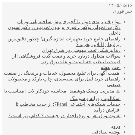
۱۴۰۵/۰۵/۱۶
خبر فوری
انواع قاب بندی دیوار با گچبری پیش ساخته پلی یورتان
دکارت؛ تحولی لوکس، فوری و بدون تخریب در دکوراسیون
داخلی
راهنمای جامع خرید تجهیزات اندازه گیری؛ چطور دقیق‌ترین
ابزارها را آنلاین بخریم؟
دندانپزشکی تحت بیهوشی در شرق تهران
سوالات متداول درباره خرید و نصب گیت فروشگاهی؛ از
قیمت تا تنظیم حساسیت و علت بوق زدن
اخبار هفته
اهمیت آگهی برای تبلیغ محصول، خدمات و برندینگ در صنعت
راهنمای خرید لیبل برای بسته‌بندی، چاپ بارکد و محصولات
صنعتی
📊 مدیریت ریسک هوشمند | محاسبه خودکار لات | متناسب با
اسکالپ، روزانه و سوئینگ
خدمات شبکه‌های اجتماعی 7Panel؛ از جذب مخاطب تا
افزایش درآمد
تفاوت ورق آهن و ورق آجدار در چیست ؟ کدام بهتر است؟
ورود
نوشته تصادفی