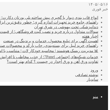
۱۴۰۵/۰۵/۱۶
خبر فوری
انواع قاب بندی دیوار با گچبری پیش ساخته پلی یورتان دکارت
راهنمای جامع خرید تجهیزات اندازه گیری؛ چطور دقیق‌ترین ابزاره
دندانپزشکی تحت بیهوشی در شرق تهران
سوالات متداول درباره خرید و نصب گیت فروشگاهی؛ از قیمت
اخبار هفته
اهمیت آگهی برای تبلیغ محصول، خدمات و برندینگ در صنعت
راهنمای خرید لیبل برای بسته‌بندی، چاپ بارکد و محصولات صن
📊 مدیریت ریسک هوشمند | محاسبه خودکار لات | متناسب با اس
خدمات شبکه‌های اجتماعی 7Panel؛ از جذب مخاطب تا افزایش درآمد
تفاوت ورق آهن و ورق آجدار در چیست ؟ کدام بهتر است؟
ورود
نوشته تصادفی
سایدبار
منو