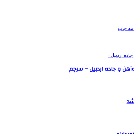
امه
چاپ
ه‌آهن و جاده اردبیل – سرچم
اشد