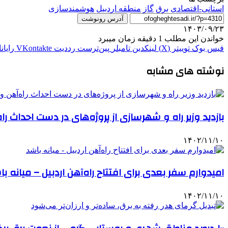
استانی-اقتصادی
برق
گاز
منطقه اردبیل
هوشمندسازی
آدرس رونوشت
۱۴۰۳/۰۹/۲۳
خواندن این مطلب 1 دقیقه زمان میبرد
فیس بوک
توییتر (X)
لینکدین
‫تامبلر
‫پین‌ترست
‫رددیت
‫VKontakte
رایان
نوشته های مشابه
بازدید وزیر راه و شهرسازی از پروژه‌های در دست احداث را
۱۴۰۲/۱۱/۱۰
امیدوارم سفر بعدی برای افتتاح راه‌آهن اردبیل – میانه ب
۱۴۰۲/۱۱/۱۰