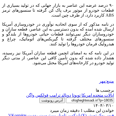
۹۰ درصد عرضه این عناصر به بازار جهانی که در تولید بسیاری از
قطعات خودرو از موتور برف پاک کن گرفته تا سنسورهای ترمز
ABS کاربرد دارد، از طرف چین است.
در نامه مذکور که از سوی اتحادیه نوآوری در خودروسازی آمریکا
ارسال شده آمده که بدون دسترسی به این عناصر، قطعه سازان و
خودروسازان دیگر نمی‌توانند قطعات حیاتی خودروها از بلندگو و
سنسورهای مختلف گرفته تا گیربکس‌های اتوماتیک، چراغ و
هیدرولیک فرمان خودروها را تولید کنند.
در این نامه که به امضای انجمن قطعه سازان آمریکا نیز رسیده،
هشدار داده شده که بدون تأمین کافی این عناصر، از مدتی دیگر
تولید خودرو در کارخانه‌های آمریکا مختل می‌شود.
منبع:مهر
برچسب ها
ایالات متحده امریکا
تویوتا
دونالد ترامپ
فولکس واگن
آدرس رونوشت
۱۴۰۴/۰۳/۱۰
خواندن این مطلب 1 دقیقه زمان میبرد
فیس بوک
توییتر (X)
لینکدین
‫تامبلر
‫پین‌ترست
‫رددیت
‫VKontakte