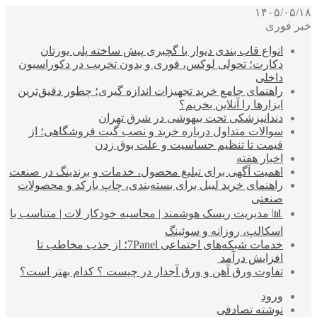
۱۴۰۵/۰۵/۱۸
خبر فوری
انواع قاب بندی دیوار با گچبری پیش ساخته پلی یورتان
دکارت؛ تحولی لوکس، فوری و بدون تخریب در دکوراسیون
داخلی
راهنمای جامع خرید تجهیزات اندازه گیری؛ چطور دقیق‌ترین
ابزارها را آنلاین بخریم؟
دندانپزشکی تحت بیهوشی در شرق تهران
سوالات متداول درباره خرید و نصب گیت فروشگاهی؛ از
قیمت تا تنظیم حساسیت و علت بوق زدن
اخبار هفته
اهمیت آگهی برای تبلیغ محصول، خدمات و برندینگ در صنعت
راهنمای خرید لیبل برای بسته‌بندی، چاپ بارکد و محصولات
صنعتی
📊 مدیریت ریسک هوشمند | محاسبه خودکار لات | متناسب با
اسکالپ، روزانه و سوئینگ
خدمات شبکه‌های اجتماعی 7Panel؛ از جذب مخاطب تا
افزایش درآمد
تفاوت ورق آهن و ورق آجدار در چیست ؟ کدام بهتر است؟
ورود
نوشته تصادفی