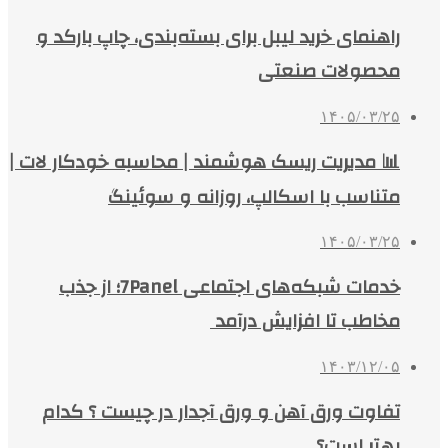
راهنمای خرید لیبل برای بسته‌بندی، چاپ بارکد و
محصولات صنعتی
۱۴۰۵/۰۳/۲۵
📊 مدیریت ریسک هوشمند | محاسبه خودکار لات |
متناسب با اسکالپ، روزانه و سوئینگ
۱۴۰۵/۰۳/۲۵
خدمات شبکه‌های اجتماعی 7Panel؛ از جذب
مخاطب تا افزایش درآمد
۱۴۰۳/۱۲/۰۵
تفاوت ورق آهن و ورق آجدار در چیست ؟ کدام
بهتر است؟