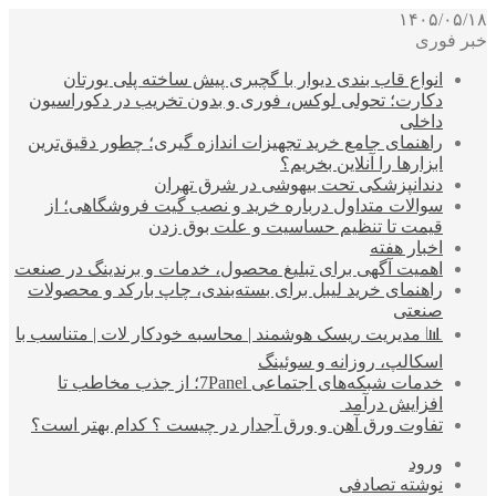
۱۴۰۵/۰۵/۱۸
خبر فوری
انواع قاب بندی دیوار با گچبری پیش ساخته پلی یورتان
دکارت؛ تحولی لوکس، فوری و بدون تخریب در دکوراسیون
داخلی
راهنمای جامع خرید تجهیزات اندازه گیری؛ چطور دقیق‌ترین
ابزارها را آنلاین بخریم؟
دندانپزشکی تحت بیهوشی در شرق تهران
سوالات متداول درباره خرید و نصب گیت فروشگاهی؛ از
قیمت تا تنظیم حساسیت و علت بوق زدن
اخبار هفته
اهمیت آگهی برای تبلیغ محصول، خدمات و برندینگ در صنعت
راهنمای خرید لیبل برای بسته‌بندی، چاپ بارکد و محصولات
صنعتی
📊 مدیریت ریسک هوشمند | محاسبه خودکار لات | متناسب با
اسکالپ، روزانه و سوئینگ
خدمات شبکه‌های اجتماعی 7Panel؛ از جذب مخاطب تا
افزایش درآمد
تفاوت ورق آهن و ورق آجدار در چیست ؟ کدام بهتر است؟
ورود
نوشته تصادفی