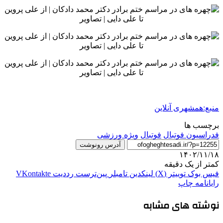
منبع:همشهری آنلاین
برچسب ها
فدراسیون فوتبال
فوتبال
ویژه ورزشی
آدرس رونوشت
۱۴۰۲/۱۱/۱۸
کمتر از یک دقیقه
فیس بوک
توییتر (X)
لینکدین
‫تامبلر
‫پین‌ترست
‫رددیت
‫VKontakte
رایانامه
چاپ
نوشته های مشابه