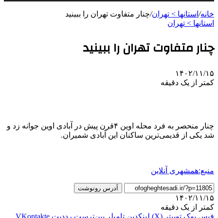
خانه
/
استانها > تهران
/
چنار متفاوت تهران را ببینید
استانها > تهران
چنار متفاوت تهران را ببینید
۱۴۰۲/۱۱/۱۵
کمتر از یک دقیقه
چنار منحصر به فرد محله اوین ۴قرن پیش در آبادی اوین جوانه زد و
شد یکی از قدیمی‌ترین ساکنان این آبادی شمیران.
منبع:همشهری آنلاین
آدرس رونوشت
۱۴۰۲/۱۱/۱۵
کمتر از یک دقیقه
فیس بوک
توییتر (X)
لینکدین
‫تامبلر
‫پین‌ترست
‫رددیت
‫VKontakte