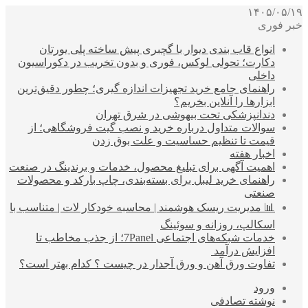
۱۴۰۵/۰۵/۱۹
خبر فوری
انواع قاب بندی دیوار با گچبری پیش ساخته پلی یورتان
دکارت؛ تحولی لوکس، فوری و بدون تخریب در دکوراسیون
داخلی
راهنمای جامع خرید تجهیزات اندازه گیری؛ چطور دقیق‌ترین
ابزارها را آنلاین بخریم؟
دندانپزشکی تحت بیهوشی در شرق تهران
سوالات متداول درباره خرید و نصب گیت فروشگاهی؛ از
قیمت تا تنظیم حساسیت و علت بوق زدن
اخبار هفته
اهمیت آگهی برای تبلیغ محصول، خدمات و برندینگ در صنعت
راهنمای خرید لیبل برای بسته‌بندی، چاپ بارکد و محصولات
صنعتی
📊 مدیریت ریسک هوشمند | محاسبه خودکار لات | متناسب با
اسکالپ، روزانه و سوئینگ
خدمات شبکه‌های اجتماعی 7Panel؛ از جذب مخاطب تا
افزایش درآمد
تفاوت ورق آهن و ورق آجدار در چیست ؟ کدام بهتر است؟
ورود
نوشته تصادفی