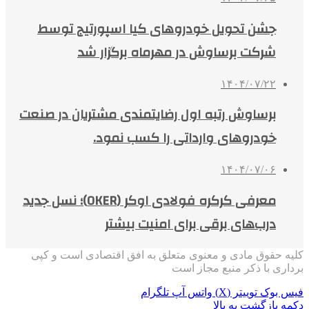
جشن تحویل خودروهای کیا اسپورتیج توسط
شرکت برساوش در مهرماه برگزار شد
۱۴۰۴/۰۷/۲۲
برساوش رتبه اول رضایتمندی مشتریان در صنعت
خودروهای وارداتی را کسب نمود.
۱۴۰۴/۰۷/۰۶
معرفی کرکره فولادی اوکر (OKER)؛ نسل جدید
درب‌های برقی برای امنیت بیشتر
کلیه حقوق مادی و معنوی متعلق به افق اقتصادی است و کپی
برداری با ذکر منبع مجاز است
فیس بوک
توییتر (X)
واتس آپ
تلگرام
دکمه بازگشت به بالا