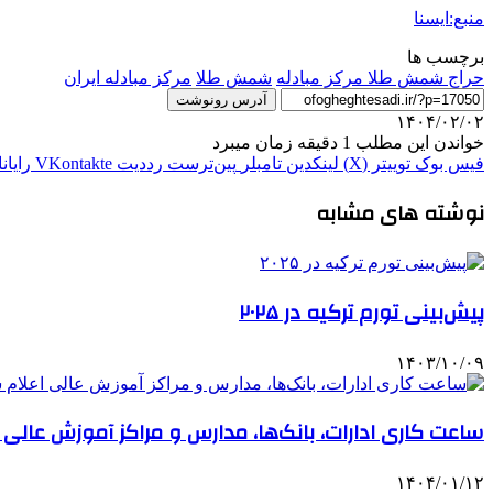
منبع:ایسنا
برچسب ها
حراج شمش طلا مرکز مبادله
شمش طلا
مرکز مبادله ایران
آدرس رونوشت
۱۴۰۴/۰۲/۰۲
خواندن این مطلب 1 دقیقه زمان میبرد
فیس بوک
توییتر (X)
لینکدین
‫تامبلر
‫پین‌ترست
‫رددیت
‫VKontakte
رایان
نوشته های مشابه
پیش‌بینی تورم ترکیه در ۲۰۲۵
۱۴۰۳/۱۰/۰۹
ساعت کاری ادارات، بانک‌ها، مدارس و مراکز آموزش عالی 
۱۴۰۴/۰۱/۱۲