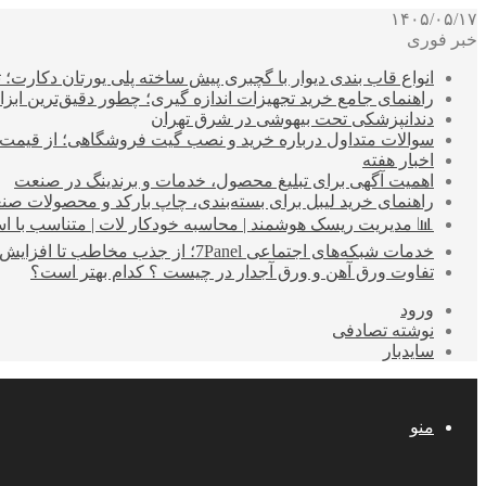
۱۴۰۵/۰۵/۱۷
خبر فوری
انواع قاب بندی دیوار با گچبری پیش ساخته پلی یورتان دکارت
راهنمای جامع خرید تجهیزات اندازه گیری؛ چطور دقیق‌ترین ابزاره
دندانپزشکی تحت بیهوشی در شرق تهران
سوالات متداول درباره خرید و نصب گیت فروشگاهی؛ از قیمت
اخبار هفته
اهمیت آگهی برای تبلیغ محصول، خدمات و برندینگ در صنعت
راهنمای خرید لیبل برای بسته‌بندی، چاپ بارکد و محصولات صن
📊 مدیریت ریسک هوشمند | محاسبه خودکار لات | متناسب با اس
خدمات شبکه‌های اجتماعی 7Panel؛ از جذب مخاطب تا افزایش درآمد
تفاوت ورق آهن و ورق آجدار در چیست ؟ کدام بهتر است؟
ورود
نوشته تصادفی
سایدبار
منو