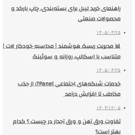
راهنمای خرید لیبل برای بسته‌بندی، چاپ بارکد و
محصولات صنعتی
۱۴۰۵/۰۳/۲۵
📊 مدیریت ریسک هوشمند | محاسبه خودکار لات |
متناسب با اسکالپ، روزانه و سوئینگ
۱۴۰۵/۰۳/۲۵
خدمات شبکه‌های اجتماعی 7Panel؛ از جذب
مخاطب تا افزایش درآمد
۱۴۰۳/۱۲/۰۵
تفاوت ورق آهن و ورق آجدار در چیست ؟ کدام
بهتر است؟