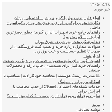
۱۴۰۵/۰۵/۱۸
خبر فوری
انواع قاب بندی دیوار با گچبری پیش ساخته پلی یورتان
دکارت؛ تحولی لوکس، فوری و بدون تخریب در دکوراسیون
داخلی
راهنمای جامع خرید تجهیزات اندازه گیری؛ چطور دقیق‌ترین
ابزارها را آنلاین بخریم؟
دندانپزشکی تحت بیهوشی در شرق تهران
سوالات متداول درباره خرید و نصب گیت فروشگاهی؛ از
قیمت تا تنظیم حساسیت و علت بوق زدن
اخبار هفته
اهمیت آگهی برای تبلیغ محصول، خدمات و برندینگ در صنعت
راهنمای خرید لیبل برای بسته‌بندی، چاپ بارکد و محصولات
صنعتی
📊 مدیریت ریسک هوشمند | محاسبه خودکار لات | متناسب با
اسکالپ، روزانه و سوئینگ
خدمات شبکه‌های اجتماعی 7Panel؛ از جذب مخاطب تا
افزایش درآمد
تفاوت ورق آهن و ورق آجدار در چیست ؟ کدام بهتر است؟
ورود
نوشته تصادفی