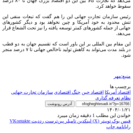
می‌دهد که تجارت کالا بین این دو اقتصاد بزرگ جهان تا ۸۰ درصد
سقوط خواهد کرد.
رئیس سازمان تجارت جهانی این را هم گفت که تبعات منفی این
تنش محدود به خود آمریکا و چین نخواهد بود و دیگر کشورهای
جهانی از جمله کشورهای کمتر توسعه یافته را نیز تحت
الشعاع
قرار
می‌دهد.
این مقام بین
المللی
بر این باور است که تقسیم جهان به دو قطب
در بلند مدت می‌تواند به کاهش تولید ناخالص جهانی تا ۷ درصد منجر
شود.
منبع:مهر
برچسب ها
اقتصاد آمریکا
اقتصاد چین
جنگ اقتصادی
سازمان تجارت جهانی
نظام تعرفه گذاری
آدرس رونوشت
۱۴۰۴/۰۱/۲۱
خواندن این مطلب 1 دقیقه زمان میبرد
فیس بوک
توییتر (X)
لینکدین
‫تامبلر
‫پین‌ترست
‫رددیت
‫VKontakte
رایانامه
چاپ