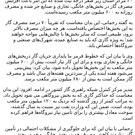
۲۰ مرکز استان زیر صفر درجه ثبت شده که این امر باعث افزایش
مصرف گاز در بخش‌های خانگی، تجاری و صنایع جز شده و مصرف
روزانه به ۶۰۰ میلیون متر مکعب رسیده‌است.
به گفته رحمانی، این بدان معناست که تقریباً ۷۰ درصد مصرف گاز
به این بخش‌ها اختصاص یافته‌است. هر چه میزان مصرف بالاتر
برود، طبیعی است که سایر بخش‌ها با چالش‌هایی مواجه خواهند
شد؛ به ویژه گازی که باید به صنایع عمده، شهرک‌های صنعتی و
نیروگاه‌ها اختصاص یابد.
وی با بیان این که خطوط قرمز ما پایداری جریان گاز دربخش‌های
خانگی و تجاری بوده و برای این کار نیاز است، بیش از ۶۰۰ میلیون
متر مکعب به این بخش‌ها تحویل داده شود، بیان کرد: پیش‌بینی
می‌شود هفته آینده یکی از سردترین هفته‌های سال باشد و مصرف
گاز ممکن است به بیش از ۶۸۰ میلیون متر مکعب برسد.
مدیر مرکز کنترل شبکه راهبری گاز کشور در ادامه، افزود: این بدان
معناست که حداکثر گازی که به بخش نیروگاهی می شود تحویل داد،
به مراتب کمتر از روز گذشته که نزدیک به ۱۲۰ میلیون متر مکعب
بوده، است، ضمن این که وزارت نفت نیز نسبت به سال گذشته،
سوخت معادل بیشتری را برای تأمین نیاز نیروگاه‌ها فراهم کرده
است.
رحمانی با بیان این که برای جلوگیری از مشکلات احتمالی در تأمین
گاز، نیازمند کاهش مصرف هم در بخش خانگی و هم در بخش