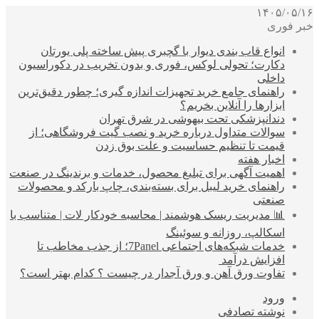
۱۴۰۵/۰۵/۱۶
خبر فوری
انواع قاب بندی دیوار با گچبری پیش ساخته پلی یورتان
دکارت؛ تحولی لوکس، فوری و بدون تخریب در دکوراسیون
داخلی
راهنمای جامع خرید تجهیزات اندازه گیری؛ چطور دقیق‌ترین
ابزارها را آنلاین بخریم؟
دندانپزشکی تحت بیهوشی در شرق تهران
سوالات متداول درباره خرید و نصب گیت فروشگاهی؛ از
قیمت تا تنظیم حساسیت و علت بوق زدن
اخبار هفته
اهمیت آگهی برای تبلیغ محصول، خدمات و برندینگ در صنعت
راهنمای خرید لیبل برای بسته‌بندی، چاپ بارکد و محصولات
صنعتی
📊 مدیریت ریسک هوشمند | محاسبه خودکار لات | متناسب با
اسکالپ، روزانه و سوئینگ
خدمات شبکه‌های اجتماعی 7Panel؛ از جذب مخاطب تا
افزایش درآمد
تفاوت ورق آهن و ورق آجدار در چیست ؟ کدام بهتر است؟
ورود
نوشته تصادفی