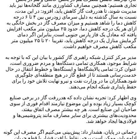
تجاری هستیم؛ همچنین مصارف کشاورزی مانند گلخانه‌ها نیز باید
مدیریت شوند، تا هدررفت گاز کاهش یابد، افزود: در این مدت،
نسبت به سال گذشته به دلیل سرمای زودرس بین ۴ تا ۶ درجه
کاهش دما را شاهد هستیم و میزان مصرف گاز در بخش خانگی به
ازای هر یک درجه کاهش دما، حدود ۲۵ میلیون متر مکعب افزایش
یافته که معادل یک فاز پارس جنوبی است. بنابراین اگر دمای
گرمایش منازل یک درجه کاهش یابد، تقریباً ۲۰ تا ۲۵ میلیون متر
مکعب کاهش مصرف خواهیم داشت.
مدیر مرکز کنترل شبکه راهبری گاز کشور با بیان این که با توجه به
شرایط موجود، همکاری تمامی دستگاه‌ها و مردم ضروری است،
عنوان کرد: تمامی پالایشگاه‌ها و ایستگاه‌ها و خطوط انتقال در حال
خدمت‌رسانی هستند تا از قطع گاز در هیچ منطقه‌ای جلوگیری
شود.همکاران ما در وزارت نفت و نیرو نهایت تلاش خود را برای
حفظ پایداری شبکه انجام می‌دهند.
وی اظهار کرد: تجربه نشان داده که هدررفت گاز در برخی صنایع
کوچک بسیار زیاد بوده و این موضوع نیازمند اقدام فوری از سوی
صاحبان این صنایع است. هر چه بیشتر مصرف اتفاق بیفتد،
محدودیت‌های بیشتری برای سایر مصارف مانند پتروشیمی‌ها و
فولادی‌ها ایجاد خواهد شد.
رحمانی در پایان، هشدار داد: پیش‌بینی می‌کنیم اگر مصرف این گونه
ادامه یابد، ممکن است برخی نقاط با افت فشار یا قطع جریان