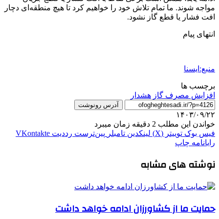
مواجه شوند. ما تمام تلاش خود را خواهیم کرد تا هیچ منطقه‌ای دچار
افت فشار یا قطع گاز نشود.
انتهای پیام
منبع:ایسنا
برچسب ها
افزایش مصرف گاز
هشدار
آدرس رونوشت
۱۴۰۳/۰۹/۲۲
خواندن این مطلب 2 دقیقه زمان میبرد
فیس بوک
توییتر (X)
لینکدین
‫تامبلر
‫پین‌ترست
‫رددیت
‫VKontakte
رایانامه
چاپ
نوشته های مشابه
حمایت ما از کشاورزان ادامه خواهد داشت