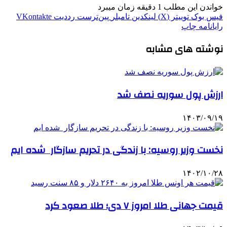
خواندن این مطلب 1 دقیقه زمان میبرد
فیس بوک
توییتر (X)
لینکدین
‫تامبلر
‫پین‌ترست
‫رددیت
‫VKontakte
رایانامه
چاپ
نوشته های مشابه
ارزش پول سوریه نصف شد
۱۴۰۳/۰۹/۱۹
نخست وزیر روسیه: با زندگی در تحریم سازگار شده ایم
۱۴۰۲/۱۰/۲۸
قیمت جهانی طلا امروز ۷ دی؛ طلا صعود کرد