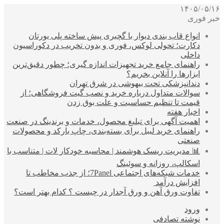
۱۴۰۵/۰۵/۱۶
خبر فوری
انواع قاب بندی دیوار با گچبری پیش ساخته پلی یورتان
دکارت؛ تحولی لوکس، فوری و بدون تخریب در دکوراسیون
داخلی
راهنمای جامع خرید تجهیزات اندازه گیری؛ چطور دقیق‌ترین
ابزارها را آنلاین بخریم؟
دندانپزشکی تحت بیهوشی در شرق تهران
سوالات متداول درباره خرید و نصب گیت فروشگاهی؛ از
قیمت تا تنظیم حساسیت و علت بوق زدن
اخبار هفته
اهمیت آگهی برای تبلیغ محصول، خدمات و برندینگ در صنعت
راهنمای خرید لیبل برای بسته‌بندی، چاپ بارکد و محصولات
صنعتی
📊 مدیریت ریسک هوشمند | محاسبه خودکار لات | متناسب با
اسکالپ، روزانه و سوئینگ
خدمات شبکه‌های اجتماعی 7Panel؛ از جذب مخاطب تا
افزایش درآمد
تفاوت ورق آهن و ورق آجدار در چیست ؟ کدام بهتر است؟
ورود
نوشته تصادفی