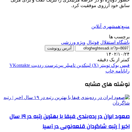
سابق خود آرزوی موفقیت کرد.
منبع:همشهری آنلاین
برچسب ها
باشگاه استقلال
فوتبال
ویژه ورزشی
آدرس رونوشت
۱۴۰۲/۱۰/۲۴
کمتر از یک دقیقه
فیس بوک
توییتر (X)
لینکدین
‫تامبلر
‫پین‌ترست
‫رددیت
‫VKontakte
رایانامه
چاپ
نوشته های مشابه
صعود ایران در رده‌بندی فیفا با بهترین رتبه در ۱۹ سال
اخیر | رتبه شاگردان قلعه‌نویی در آسیا