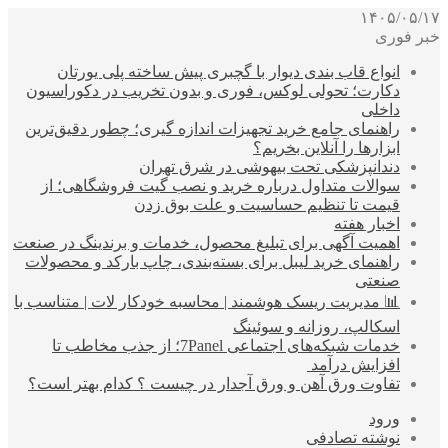
۱۴۰۵/۰۵/۱۷
خبر فوری
انواع قاب بندی دیوار با گچبری پیش ساخته پلی یورتان
دکارت؛ تحولی لوکس، فوری و بدون تخریب در دکوراسیون
داخلی
راهنمای جامع خرید تجهیزات اندازه گیری؛ چطور دقیق‌ترین
ابزارها را آنلاین بخریم؟
دندانپزشکی تحت بیهوشی در شرق تهران
سوالات متداول درباره خرید و نصب گیت فروشگاهی؛ از
قیمت تا تنظیم حساسیت و علت بوق زدن
اخبار هفته
اهمیت آگهی برای تبلیغ محصول، خدمات و برندینگ در صنعت
راهنمای خرید لیبل برای بسته‌بندی، چاپ بارکد و محصولات
صنعتی
📊 مدیریت ریسک هوشمند | محاسبه خودکار لات | متناسب با
اسکالپ، روزانه و سوئینگ
خدمات شبکه‌های اجتماعی 7Panel؛ از جذب مخاطب تا
افزایش درآمد
تفاوت ورق آهن و ورق آجدار در چیست ؟ کدام بهتر است؟
ورود
نوشته تصادفی