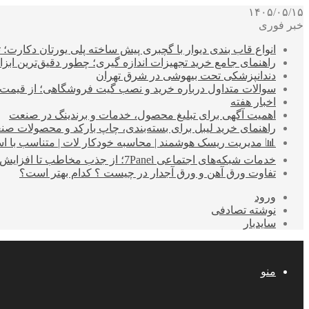
۱۴۰۵/۰۵/۱۵
خبر فوری
انواع قاب بندی دیوار با گچبری پیش ساخته پلی یورتان دکارت
راهنمای جامع خرید تجهیزات اندازه گیری؛ چطور دقیق‌ترین ابزاره
دندانپزشکی تحت بیهوشی در شرق تهران
سوالات متداول درباره خرید و نصب گیت فروشگاهی؛ از قیمت
اخبار هفته
اهمیت آگهی برای تبلیغ محصول، خدمات و برندینگ در صنعت
راهنمای خرید لیبل برای بسته‌بندی، چاپ بارکد و محصولات صن
📊 مدیریت ریسک هوشمند | محاسبه خودکار لات | متناسب با اس
خدمات شبکه‌های اجتماعی 7Panel؛ از جذب مخاطب تا افزایش درآمد
تفاوت ورق آهن و ورق آجدار در چیست ؟ کدام بهتر است؟
ورود
نوشته تصادفی
سایدبار
منو