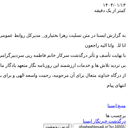
۱۴۰۴/۰۱/۱۳
کمتر از یک دقیقه
به گزارش ایسنا در متن تسلیت زهرا بختیاری_ مدیرکل روابط عمومی
انا للہ وانا الیه راجعون
با نهایت تأسف و تأثر درگذشت سرکار خانم فاطمه ربی سردبیرگرامی 
بی تردید تلاش ها و خدمات ارزشمند این روزنامه نگار متعهد یادگار م
از درگاه خداوند متعال برای آن مرحومه، رحمت واسعه الهی و برای ب
انتهای پیام
منبع:ایسنا
برچسب ها
درگذشت خبرنگار ایسنا
آدرس رونوشت