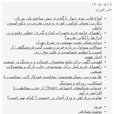
۱۴۰۵/۰۵/۱۷
خبر فوری
انواع قاب بندی دیوار با گچبری پیش ساخته پلی یورتان
دکارت؛ تحولی لوکس، فوری و بدون تخریب در دکوراسیون
داخلی
راهنمای جامع خرید تجهیزات اندازه گیری؛ چطور دقیق‌ترین
ابزارها را آنلاین بخریم؟
دندانپزشکی تحت بیهوشی در شرق تهران
سوالات متداول درباره خرید و نصب گیت فروشگاهی؛ از
قیمت تا تنظیم حساسیت و علت بوق زدن
اخبار هفته
اهمیت آگهی برای تبلیغ محصول، خدمات و برندینگ در صنعت
راهنمای خرید لیبل برای بسته‌بندی، چاپ بارکد و محصولات
صنعتی
📊 مدیریت ریسک هوشمند | محاسبه خودکار لات | متناسب با
اسکالپ، روزانه و سوئینگ
خدمات شبکه‌های اجتماعی 7Panel؛ از جذب مخاطب تا
افزایش درآمد
تفاوت ورق آهن و ورق آجدار در چیست ؟ کدام بهتر است؟
ورود
نوشته تصادفی