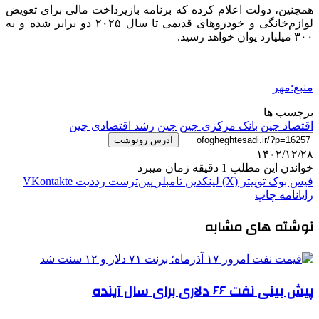
همچنین، دولت اعلام کرده که برنامه بازپرداخت مالی برای تعویض
لوازم‌خانگی و خودروهای قدیمی تا سال ۲۰۲۵ دو برابر شده و به
۳۰۰ میلیارد یوان خواهد رسید.
منبع:مهر
برچسب ها
اقتصاد چین
بانک مرکزی چین
چین
رشد اقتصادی چین
آدرس رونوشت
۱۴۰۲/۱۲/۲۸
خواندن این مطلب 1 دقیقه زمان میبرد
فیس بوک
توییتر (X)
لینکدین
‫تامبلر
‫پین‌ترست
‫رددیت
‫VKontakte
رایانامه
چاپ
نوشته های مشابه
پیش بینی نفت ۶۶ دلاری برای سال آینده