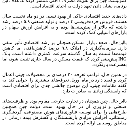
کمونیست چین برای تقویت مصرف داخلی منتشر کرده‌اند. هدف این
برنامه، نشان دادن تعهد دولت به احیای اقتصاد است.
داده‌های جدید اقتصادی حاکی از بهبود نسبی در دو ماه نخست سال
هستند. فروش خرده‌فروشی ۴ درصد و تولید صنعتی ۵.۹ درصد رشد
داشته که بالاتر از پیش‌بینی‌ها بوده و به افزایش ارزش سهام در
بازارهای آسیایی کمک کرده است.
بااین‌حال، ضعف بازار مسکن همچنان بر رشد اقتصادی تأثیر منفی
دارد. سرمایه‌گذاری در املاک ۹.۸ درصد کاهش‌یافته، اما کاهش
قیمت‌ها نسبت به سال گذشته سرعت کمتری داشته است. بانک
ING پیش‌بینی کرده که قیمت مسکن در سال جاری تثبیت شود، اما
به‌سرعت بازنگردد.
در همین حال، ترامپ تعرفه ۲۰ درصدی بر محصولات چینی اعمال
کرده و قصد دارد در ماه آوریل تعرفه‌های بیشتری را اجرایی کند. به
گفته مقامات چینی، این موضوع چالشی جدی برای اقتصادی است
که وابستگی زیادی به صادرات دارد.
بااین‌حال، چین همچنان در تجارت خارجی مقاوم بوده و ظرفیت‌های
صنعتی و نوآوری آن در حال بهبود است. دولت چین همچنین
طرح‌هایی را برای توسعه فناوری‌های هوش مصنوعی، گردشگری
زمستانی، افزایش مزایای بازنشستگان و گسترش بیمه درمانی در
مناطق روستایی ارائه کرده است.