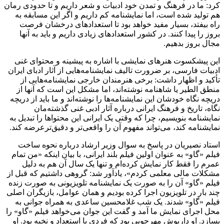
کرد: ما در فرهنگ و تمدن خود ادبیات و شعر داریم و تا حدودی رمان
هم تولید شده است، اما نمایشنامه کم داریم و اگر این مسابقه به
راه بیفتد، بسیار مفید خواهد بود تا استعدادهای درخشان فرصت
بروز را پیدا کنند. در کشور استعدادهای زیادی داریم و باید به آنها
مجال بروز بدهیم.
این پیشکسوت هنرهای نمایشی با اشاره به پیشینه و محتوای غنی
ادبیات فارسی، بر ضرورت تالیف نمایشنامه‌هایی از آثار ادبای ایران
تأکید و اظهار داشت: برخی هنرمندان خارجی نمایشنامه‌هایی از
منطق الطیر یا شاهنامه نوشته‌اند، اما مشکل این است که آنها از
دریچه نگاه خودشان این نمایشنامه‌ها را نوشته‌اند و ما باید از دریچه
نگاه، تاریخ و فرهنگ ایرانی درباره آثار ادبی غنی گذشته‌مان
نمایشنامه بنویسیم، چرا که وقتی یک ایرانی این محتواها را تبدیل به
نمایشنامه کند، می‌تواند مفهوم آن را واقعی‌تر و دقیق‌ترعرضه کند.
استاد نصیریان در پاسخ به سوال وزیر ارشاد درباره نحوه ساخت
فیلم «گاو» به عنوان اولین فیلم بلند ایرانی، با بیان اینکه «من تمام
عمرم را فقط کار نمایش کرده‌ام و تنها یک سال آن هم به دلیل
مشکلات مالی معلمی کردم»، یادآور شد: گروهی داشتیم که قبل از
فیلم «گاو» آن را به صورت یک نمایشنامه تلویزیونی به صورت زنده
چند بار در تلویزیون اجرا کرده بودیم و همان عوامل، بازیگران اصلی
فیلم «گاو» شدند. یک شب غلامحسین ساعدی به همراه جوانی به
محل اجرای نمایش ما آمد و گفت این جوان می‌خواهد فیلم «گاو» را
بسازد. او داریوش مهرجویی بود که فردی با استعداد و نخبه بود. او