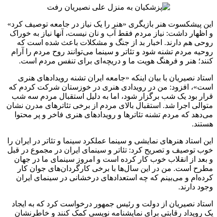
این پیشکسوت هنر بازیگری «هنر را یک نیاز در جامعه توصیف کرد»
و اظهار داشت: نیاز مردم فقط آب و نان نیست، آنها نیاز به خوراک
روحی هم دارند. اخبار بد از جنگ و مشکلات باعث شده است که
روحیه مردم تشنه شود و تئاتر و سینما می‌توانند روح مردم را آرام
کنند؛ هنر و فرهنگ هویت ما و دریچه‌ای برای تنفس مردم است.
استاد نصیریان با بیان اینکه «جامعه ایران تشنه رویدادهای هنری
است»، افزود: من در رویدادی هنری در خوزستان شرکت کردم که
قرار بود یک شب برگزار شود، اما به دلیل استقبال مردم سه شب
متوالی اجرا شد. استقبال بالای مردم از برخی تئاترهای مدرن نشان
می‌دهد که مردم تشنه تئاترها و رویدادهای هنری فاخر و پر محتوا
هستند.
این استاد هنرهای نمایشی و سینما عملکرد سینما و تئاتر در ایران را
خوب توصیف و تصریح کرد: تئاتر و سینمای ایران در مجموع در قبل
و بعد از انقلاب خوب کار کرده است و امروز سینمای ما در جهان
مطرح است. من در این سال‌ها با برخی کارگردان‌های جوان کار
کرده‌ام و می‌بینم که چه استعدادهای درخشانی در سینمای ایران
وجود دارند.
استاد نصیریان از دولت و رئیس جمهور درخواست کرد که به ایجاد
یک رویداد رقابتی برای نمایشنامه نویسی کمک کنند و خاطرنشان