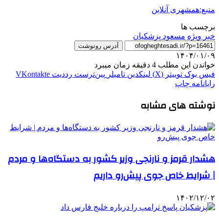
منبع:همشهری آنلاین
برچسب ها
خبر ویژه
مسعود پزشکیان
آدرس رونوشت
۱۴۰۴/۰۱/۰۹
خواندن این مطلب 4 دقیقه زمان میبرد
فیس بوک
توییتر (X)
لینکدین
‫تامبلر
‫پین‌ترست
‫رددیت
‫VKontakte
رایانامه
چاپ
نوشته های مشابه
هشدار قرمز و نارنجی وزیر کشور به دستگاه‌ها و مردم
| شرایط خاص جوی پیش‌رو داریم
۱۴۰۲/۱۲/۰۲