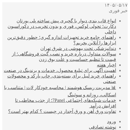
۱۴۰۵/۰۵/۱۷
خبر فوری
انواع قاب بندی دیوار با گچبری پیش ساخته پلی یورتان
دکارت؛ تحولی لوکس، فوری و بدون تخریب در دکوراسیون
داخلی
راهنمای جامع خرید تجهیزات اندازه گیری؛ چطور دقیق‌ترین
ابزارها را آنلاین بخریم؟
دندانپزشکی تحت بیهوشی در شرق تهران
سوالات متداول درباره خرید و نصب گیت فروشگاهی؛ از
قیمت تا تنظیم حساسیت و علت بوق زدن
اخبار هفته
اهمیت آگهی برای تبلیغ محصول، خدمات و برندینگ در صنعت
راهنمای خرید لیبل برای بسته‌بندی، چاپ بارکد و محصولات
صنعتی
📊 مدیریت ریسک هوشمند | محاسبه خودکار لات | متناسب با
اسکالپ، روزانه و سوئینگ
خدمات شبکه‌های اجتماعی 7Panel؛ از جذب مخاطب تا
افزایش درآمد
تفاوت ورق آهن و ورق آجدار در چیست ؟ کدام بهتر است؟
ورود
نوشته تصادفی