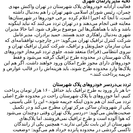
گلایه مدیر پارلمان شهری
فعالیت آزادانه خودروهای پلاک شهرستان در تهران واکنش مهدی
چمران، رئیس شورای اسلامی شهر تهران را هم به‌دنبال داشته
است، تا آنجا که اخیرا اعلام کرده ‌ برخی خودروها در شهرستان‌ها
معاینه فنی انجام می‌دهند و در تهران تردد می‌کنند که نباید اینگونه
باشد و باید با هماهنگی‌ها این موضوع برطرف شود. اما حالا مدیران
شهری به‌دنبال راهکاری جدید هستند. حمید برادران، مدیرعامل
شرکت کنترل ترافیک تهران می‌گوید: «در چارچوب توافقنامه‌ای که
میان سازمان حمل‌ونقل و ترافیک، شرکت کنترل ترافیک تهران و
نیروی انتظامی (فراجا) منعقد شده، جلوی تردد غیرمجاز خودروهای
پلاک شهرستان در محدوده طرح ترافیک گرفته می‌شود و فقط
خودروهای دارای مجوز طرح امکان ورود خواهند داشت. اگر هم این
پلاک‌ها وارد محدوده طرح شوند، باید هزینه‌اش را در قالب عوارض و
جریمه پرداخت کنند.»
تردد بی‌دردسر خودروهای پلاک‌ شهرستان
«با هر بار ورود به طرح ترافیک باید حداقل ۱۶۰ هزار تومان پرداخت
کنیم، اما خودروهای با پلاک شهرستان راحت در محدوده طرح اصلی
تردد می‌کنند آن هم بدون اینکه جریمه شوند.» این را علی یاسینی
یکی از شهروندان ساکن مرکز تهران مطرح می‌کند و در تکمیل
صحبت‌هایش می‌گوید: «دردسر پلاک تهران وقتی دوچندان می‌شود
که هوا آلوده است و طرح ترافیک نمی‌فروشند. اما پلاک‌های
شهرستان از این بابت نگرانی ندارند.» همچنین یکی از رانندگان
تاکسی گردشی در محدوده پانزده خرداد هم می‌گوید: «وضعیت