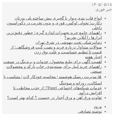
۱۴۰۵/۰۵/۱۸
خبر فوری
انواع قاب بندی دیوار با گچبری پیش ساخته پلی یورتان
دکارت؛ تحولی لوکس، فوری و بدون تخریب در دکوراسیون
داخلی
راهنمای جامع خرید تجهیزات اندازه گیری؛ چطور دقیق‌ترین
ابزارها را آنلاین بخریم؟
دندانپزشکی تحت بیهوشی در شرق تهران
سوالات متداول درباره خرید و نصب گیت فروشگاهی؛ از
قیمت تا تنظیم حساسیت و علت بوق زدن
اخبار هفته
اهمیت آگهی برای تبلیغ محصول، خدمات و برندینگ در صنعت
راهنمای خرید لیبل برای بسته‌بندی، چاپ بارکد و محصولات
صنعتی
📊 مدیریت ریسک هوشمند | محاسبه خودکار لات | متناسب با
اسکالپ، روزانه و سوئینگ
خدمات شبکه‌های اجتماعی 7Panel؛ از جذب مخاطب تا
افزایش درآمد
تفاوت ورق آهن و ورق آجدار در چیست ؟ کدام بهتر است؟
ورود
نوشته تصادفی