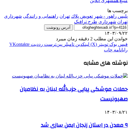
منبع:همشهری آنلاین
برچسب ها
پلیس راهور - شهر
تعويض پلاك
تهران
راهنمايى و رانندگى
شهردارى
تهران
شهرداری
طرح ترافیک
آدرس رونوشت
۱۴۰۳/۰۹/۲۲
خواندن این مطلب 2 دقیقه زمان میبرد
فیس بوک
توییتر (X)
لینکدین
‫تامبلر
‫پین‌ترست
‫رددیت
‫VKontakte
رایانامه
چاپ
نوشته های مشابه
حملات موشکی پیاپی حزب‌الله لبنان به نظامیان
صهیونیست
۱۴۰۳/۰۸/۲۱
۹ معدن در استان زنجان ایمن سازی شد