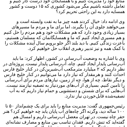
منابع خود را مدیریت کنیم و با همسایگان خود درست کار کنیم و
تعامل داشته باشیم مگر می‌شود کشوری که ۱۵ دوست و کشور
همسایه دارد به این راحتی تحریم کرد؟
وی ادامه داد: خیال کردند همه چیز ما به نفت وابسته است و
می‌خواهند جلوی آن را بگیرند، اما برای ما و مردم ما مسیرهای
بسیار زیادی وجود دارد که هم مشکلات خود و هم مردم را حل کنیم
و هم مسیری ایجاد کنیم که ما و همسایگانمان که مسلمان هستیم،
باعزت زندگی کنیم. با دید بلند اگر جلو برویم سال آینده مشکلات را
با کمک همه و نیز تدبیر رهبری انقلاب حل خواهیم کرد.
وی با اشاره به وضعیت آب‌رسانی در کشور، اظهار کرد: ما باید
آب‌رسانی پایدار ایجاد کنیم. چاه، آب‌رسانی پایدار نیست. پروژه‌ای در
نظر داریم که ۲ میلیارد مترمکعب آب‌شیرین‌کن در کنار خلیج فارس
احداث کنند و هرمقدار که نیاز دارد ما می‌توانیم در کنار خلیج فارس
و دیگر نقاط، چه از هوا، چه از زمین، نیازهای مردم برای آب‌رسانی
را تامین کنیم. بسیاری از آب‌های موردنیاز به تصفیه نیازمند نیست.
آب‌هایی که برای شستن و دستشویی و حمام نیاز داریم که به آب
تصفیه‌شده قابل‌خوردن نیاز ندارد.
رئیس‌جمهوری گفت: مدیریت منابع را باید برای یک چشم‌انداز ۵۰ تا
۱۰۰ ساله دید، وگرنه اگر چاه‌های آب پایان یابد چه خواهیم کرد؟ هنر
حفر چاه نیست. در تهران معضل آب‌رسانی داریم و امسال هم
گفته‌اید که تنش داریم. فقدان تناسب بین منابع و مصارف نشانه‌ای