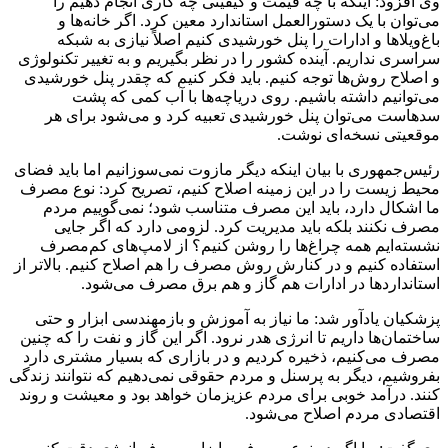
وی افزود: اینکه با چه قیمت و کیفیتی چه کاری انجام دهیم را
می‌توان با یک دستورالعمل استاندارد معین کرد. اگر خانه‌ها و
باغ‌ویلاها و ادارات را پنل خورشیدی کنیم اصلاً نیازی به شبکه
سراسری نداریم. آینده کشور را در نظر بگیریم و به تغییر تکنولوژی
و اصلاح روش‌ها توجه کنیم. باید فکر کنیم که چقدر پنل خورشیدی
می‌توانیم داشته باشیم. روی دریاچه‌ها با آب کمی که پشت
سدهاست می‌توان پنل خورشیدی تعبیه کرد و می‌شود برای هر
موقعیتی نسخه‌ای نوشت.
رئیس‌جمهوری با بیان اینکه دیگر مازوت نمی‌سوزانیم اما باید فضای
محیط زیست را در این زمینه اصلاح کنیم، تصریح کرد: نوع مصرف
ما اشکال دارد، باید این مصرف متناسب شود؛ نمی‌گوییم مردم
مصرف نکنند بلکه باید مدیریت کرد. لزومی دارد که اگر جایی
نشسته‌ایم همه چراغ‌ها را روشن کنیم؟ از لامپ‌های کم‌مصرف
استفاده کنیم و در کنارش روش مصرف را هم اصلاح کنیم. بالاتر از
استانداردها در ادارات هم گاز و هم برق مصرف می‌شود.
پزشکیان یادآور شد: ما نیاز به آموزش و بازمهندسی ابزار و حتی
ساختمان‌ها داریم تا انرژی هدر نرود. اگر این گاز و نفت را که چنین
مصرف می‌کنیم، ذخیره کردیم و در بازاری که بسیار مشتری دارد
بفروشیم، دیگر به پرسنل و مردم حقوقی نمی‌دهیم که نتوانند زندگی
کنند. درآمد خوبی برای مردم عزیزمان خواهد بود و معیشت و روند
اقتصادی مردم اصلاح می‌شود.