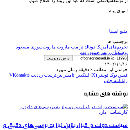
از توسعه‌نیافتگی است که باید این روند را اصلاح کنیم.
انتهای پیام
منبع:ایسنا
برچسب ها
تحریم‌های آمریکا
دونالد ترامپ
مازوت
مازوت‌سوزی
مسعود
پزشکیان رئیس‌جمهور نهم
آدرس رونوشت
۱۴۰۲/۱۱/۱۶
خواندن این مطلب 3 دقیقه زمان میبرد
فیس بوک
توییتر (X)
لینکدین
‫تامبلر
‫پین‌ترست
‫رددیت
‫VKontakte
رایانامه
چاپ
نوشته های مشابه
سیاست دولت در قبال بنزین، نیاز به بررسی‌های دقیق و