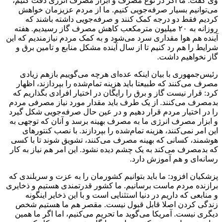
وی گفت: ما اگر در نوع مصرف و ابزار مصرف انرژی دقت کنیم،
می‌توانیم بسیار صرفه‌جویی کنیم. ما از مردم عزیزمان خواهش
کردیم فقط دو درجه کمک کنند و صرفه‌جویی داشته باشند که
روزانه به ۲۰ میلیون مترمکعب کاهش مصرف گاز رسیدیم. هفته
آینده هم هوا مقداری سرد می‌شود و به کمک مردم نیازمندیم که این
شرایط را هم رد کنیم تا از سال آینده مشکل منابع و تامین برق و
گاز نخواهیم داشت.
رئیس‌جمهوری با بیان اینکه عده‌ای هرچه می‌گوییم بازهم زیادی
مصرف می‌کنند که طبیعتا باید هزینه تمام‌شده را بپردازند، اظهار
کرد: قرار نیست گاز و برق را رایگان در اختیار افرادی بگذاریم که
بدمصرف می‌کنند. از یک طرف باید مقدار مورد نیاز مصرفی مردم
را در اختیار مردم قرار دهیم و در عین حال صرفه‌جویی شکل گیرد
و ابزار مصرف انرژی ما به مصرف بهینه برسد و آنان که توجهی به
این امر نمی‌کنند، هزینه تمام‌شده را بپردازند. با نصب کنتورهای
هوشمند، کسانی که بهینه مصرف می‌کنند، تشویق شوند تا با کسی
که بدمصرف می‌کند به یک چشم دیده نشود. این امر هم نیاز به کار
رسانه‌ای و هم آموزش دارد.
پزشکیان افزود: ما باید بتوانیم کشورمان را به عزت و سربلندی که
برازنده مردم ماست برسانیم. ما کشور قدرتمندی هستیم و ذخایری
و منابعی که داریم در دنیا استثنایی است و با این ذخایر اینگونه
زندگی کردن اصلا قابل قبول نیست. مقصر هم ما هستیم شخص
دیگری نیست. آمریکا می‌گوید ما تحریم می‌کنیم، اما اگر ما همین