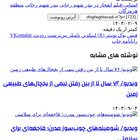
استانی-فیلم
انفجار در بندر شهید رجایی
بندر شهید رجایی
منطقه
هرمزگان
آدرس رونوشت
۱۴۰۴/۰۲/۰۹
کمتر از یک دقیقه
فیس بوک
توییتر (X)
لینکدین
‫تامبلر
‫پین‌ترست
‫رددیت
‫VKontakte
رایانامه
چاپ
نوشته های مشابه
ویدیو/ ۷۶ سال تا از بین رفتن نیمی از یخچال‌های طبیعی
زمین
۱۴۰۳/۰۹/۰۴
ویدیو/ شومینه‌های چوب‌سوز مدرن؛ فاجعه‌ای برای
سلامتی