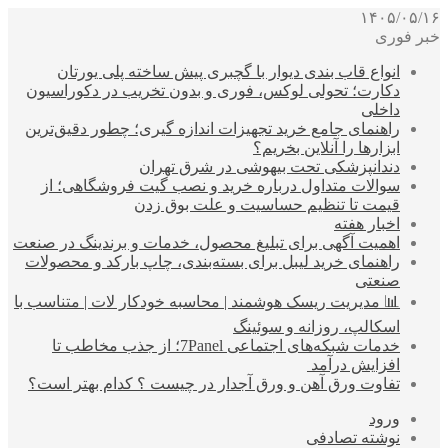
۱۴۰۵/۰۵/۱۶
خبر فوری
انواع قاب بندی دیوار با گچبری پیش ساخته پلی یورتان
دکارت؛ تحولی لوکس، فوری و بدون تخریب در دکوراسیون
داخلی
راهنمای جامع خرید تجهیزات اندازه گیری؛ چطور دقیق‌ترین
ابزارها را آنلاین بخریم؟
دندانپزشکی تحت بیهوشی در شرق تهران
سوالات متداول درباره خرید و نصب گیت فروشگاهی؛ از
قیمت تا تنظیم حساسیت و علت بوق زدن
اخبار هفته
اهمیت آگهی برای تبلیغ محصول، خدمات و برندینگ در صنعت
راهنمای خرید لیبل برای بسته‌بندی، چاپ بارکد و محصولات
صنعتی
📊 مدیریت ریسک هوشمند | محاسبه خودکار لات | متناسب با
اسکالپ، روزانه و سوئینگ
خدمات شبکه‌های اجتماعی 7Panel؛ از جذب مخاطب تا
افزایش درآمد
تفاوت ورق آهن و ورق آجدار در چیست ؟ کدام بهتر است؟
ورود
نوشته تصادفی