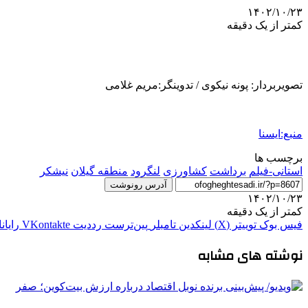
۱۴۰۲/۱۰/۲۳
کمتر از یک دقیقه
تصویربردار: پونه نیکوی / تدوینگر:مریم غلامی
منبع:ایسنا
برچسب ها
استانی-فیلم
برداشت
کشاورزی
لنگرود
منطقه گیلان
نیشکر
آدرس رونوشت
۱۴۰۲/۱۰/۲۳
کمتر از یک دقیقه
فیس بوک
توییتر (X)
لینکدین
‫تامبلر
‫پین‌ترست
‫رددیت
‫VKontakte
رایان
نوشته های مشابه