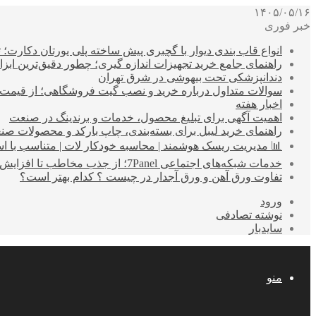
۱۴۰۵/۰۵/۱۶
خبر فوری
انواع قاب بندی دیوار با گچبری پیش ساخته پلی یورتان دکارت
راهنمای جامع خرید تجهیزات اندازه گیری؛ چطور دقیق‌ترین ابزاره
دندانپزشکی تحت بیهوشی در شرق تهران
سوالات متداول درباره خرید و نصب گیت فروشگاهی؛ از قیمت
اخبار هفته
اهمیت آگهی برای تبلیغ محصول، خدمات و برندینگ در صنعت
راهنمای خرید لیبل برای بسته‌بندی، چاپ بارکد و محصولات صن
📊 مدیریت ریسک هوشمند | محاسبه خودکار لات | متناسب با اس
خدمات شبکه‌های اجتماعی 7Panel؛ از جذب مخاطب تا افزایش درآمد
تفاوت ورق آهن و ورق آجدار در چیست ؟ کدام بهتر است؟
ورود
نوشته تصادفی
سایدبار
منو