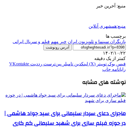
منبع: آخرین خبر
منبع:همشهری آنلاین
برچسب ها
بازیگران سینما و تلویزیون ایران
خبر مهم
فیلم و سریال ایرانی
آدرس رونوشت
۱۴۰۲/۱۰/۲۲
کمتر از یک دقیقه
فیس بوک
توییتر (X)
لینکدین
‫تامبلر
‫پین‌ترست
‫رددیت
‫VKontakte
رایانامه
چاپ
نوشته های مشابه
ماجرای دعای سردار سلیمانی برای سید جواد هاشمی |
در حوزه فیلم سازی برای شهید سلیمانی کم کاری