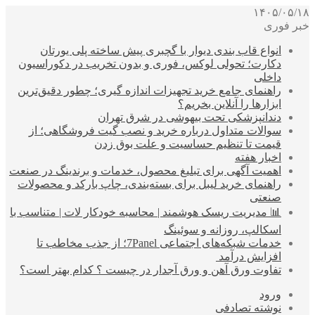
۱۴۰۵/۰۵/۱۸
خبر فوری
انواع قاب بندی دیوار با گچبری پیش ساخته پلی یورتان
دکارت؛ تحولی لوکس، فوری و بدون تخریب در دکوراسیون
داخلی
راهنمای جامع خرید تجهیزات اندازه گیری؛ چطور دقیق‌ترین
ابزارها را آنلاین بخریم؟
دندانپزشکی تحت بیهوشی در شرق تهران
سوالات متداول درباره خرید و نصب گیت فروشگاهی؛ از
قیمت تا تنظیم حساسیت و علت بوق زدن
اخبار هفته
اهمیت آگهی برای تبلیغ محصول، خدمات و برندینگ در صنعت
راهنمای خرید لیبل برای بسته‌بندی، چاپ بارکد و محصولات
صنعتی
📊 مدیریت ریسک هوشمند | محاسبه خودکار لات | متناسب با
اسکالپ، روزانه و سوئینگ
خدمات شبکه‌های اجتماعی 7Panel؛ از جذب مخاطب تا
افزایش درآمد
تفاوت ورق آهن و ورق آجدار در چیست ؟ کدام بهتر است؟
ورود
نوشته تصادفی