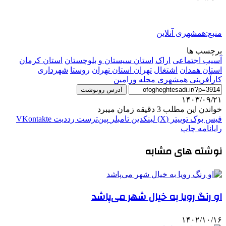
منبع:همشهری آنلاین
برچسب ها
آسیب اجتماعی
اراک
استان سیستان و بلوچستان
استان کرمان
استان همدان
اشتغال
تهران استان تهران
روستا
شهرداری
کارآفرینی
همشهری محله
ورامین
آدرس رونوشت
۱۴۰۳/۰۹/۲۱
خواندن این مطلب 3 دقیقه زمان میبرد
فیس بوک
توییتر (X)
لینکدین
‫تامبلر
‫پین‌ترست
‫رددیت
‫VKontakte
رایانامه
چاپ
نوشته های مشابه
او رنگ رویا به خیال شهر می‌پاشد
۱۴۰۲/۱۰/۱۶