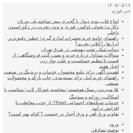
۱۴۰۵/۰۵/۱۷
خبر فوری
انواع قاب بندی دیوار با گچبری پیش ساخته پلی یورتان
دکارت؛ تحولی لوکس، فوری و بدون تخریب در دکوراسیون
داخلی
راهنمای جامع خرید تجهیزات اندازه گیری؛ چطور دقیق‌ترین
ابزارها را آنلاین بخریم؟
دندانپزشکی تحت بیهوشی در شرق تهران
سوالات متداول درباره خرید و نصب گیت فروشگاهی؛ از
قیمت تا تنظیم حساسیت و علت بوق زدن
اخبار هفته
اهمیت آگهی برای تبلیغ محصول، خدمات و برندینگ در صنعت
راهنمای خرید لیبل برای بسته‌بندی، چاپ بارکد و محصولات
صنعتی
📊 مدیریت ریسک هوشمند | محاسبه خودکار لات | متناسب با
اسکالپ، روزانه و سوئینگ
خدمات شبکه‌های اجتماعی 7Panel؛ از جذب مخاطب تا
افزایش درآمد
تفاوت ورق آهن و ورق آجدار در چیست ؟ کدام بهتر است؟
ورود
نوشته تصادفی