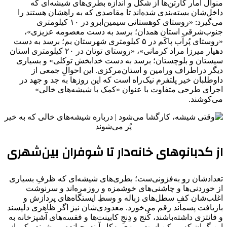
منوال آمار کارتن‌ها از شکل و اندازه بطری‌های شیشه‌ای که
داخل‌شان بسته‌بندی شده‌اند تا مقاصدی که به راهشان هستند را
می‌گیرد: «روستای کوهستانی سیمین‌ابرو در ۱۰ کیلومتری
جنوب‌شرقی استان همدان؛ برسد به دست معصومه عزیزی»،
«روستای پُرآب پاکَم در ۵ کیلومتری شهرستان بم؛ برسد به دست
دهیار میرزا مراد کرمانی»، «روستای توتان در ۲۰ کیلومتری استان
سیستان و بلوچستان؛ برسد به دست خدابخش توکلی» و بسیاری
دیگر دراطراف ورامین و استان‌مرکزی. این احوالِ جمعی از
داوطلبان خیر پلتفرم‌ نیک‌راه است که این روزها به جد و جهد در
اجرای طرحی متفاوت با عنوان «کمک با شیشه‌های خالی»
می‌کوشند.
از کدبانوهای خانه‌دار تا شوفران بین‌شهری
تعدادشان رو به‌فزونی‌ست؛ بطری‌های شیشه‌ای که ظرفِ بسیاری
از خوردنی‌ها و چاشنی‌های خوشمزه و روزمره‌اند و سرنوشت
اغلب‌شان کفِ سطل‌های زباله و وسطِ ایستگاه‌های پردازش و
بازیافت پسماند رقم می‌خورد. معدودی‌شان نیز اگر ظاهری دلپسند
و فانتزی داشته‌باشند، کُنج و دِنجِ کابینت‌ها و قفسه‌های آشپزخانه به
این گمان که ممکن است روزی به‌کار آیند، چپانده می‌شوند. یکی از