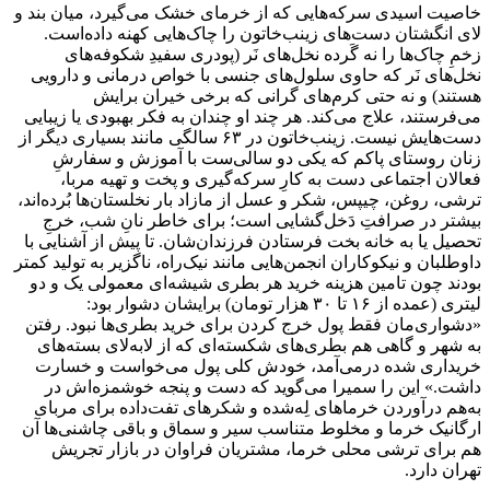
خاصیت اسیدی سرکه‌هایی که از خرمای خشک می‌گیرد، میان بند و
لای انگشتان دست‌های زینب‌خاتون را چاک‌هایی کهنه داده‌است.
زخمِ چاک‌ها را نه گَرده نخل‌های نَر (پودری سفیدِ شکوفه‌های
نخل‌های نَر که حاوی سلول‌های جنسی با خواص درمانی و دارویی
هستند) و نه حتی کرم‌های گرانی که برخی خیران برایش
می‌فرستند، علاج می‌کند. هر چند او چندان به فکر بهبودی یا زیبایی
دست‌هایش نیست. زینب‌خاتون در ۶۳ سالگی مانند بسیاری دیگر از
زنان روستای پاکم که یکی دو سالی‌ست با آموزش و سفارشِ
فعالان اجتماعی دست به کارِ سرکه‌گیری و پخت و تهیه مربا،
ترشی، روغن، چیپس، شکر و عسل از مازاد بار نخلستان‌ها بُرده‌اند،
بیشتر در صرافتِ دَخل‌گشایی است؛ برای خاطر نانِ شب، خرجِ
تحصیل یا به خانه بخت فرستادن فرزندان‌شان. تا پیش از آشنایی با
داوطلبان و نیکوکاران انجمن‌هایی مانند نیک‌راه، ناگزیر به تولید کمتر
بودند چون تامین هزینه خرید هر بطری شیشه‌ای معمولی یک و دو
لیتری (عمده از ۱۶ تا ۳۰ هزار تومان) برایشان دشوار بود:
«دشواری‌مان فقط پول خرج کردن برای خرید بطری‌ها نبود. رفتن
به شهر و گاهی هم بطری‌های شکسته‌ای که از لابه‌لای بسته‌های
خریداری شده درمی‌آمد، خودش کلی پول می‌خواست و خسارت
داشت.» این را سمیرا می‌گوید که دست و پنجه‌ خوشمزه‌اش در
به‌هم درآوردن خرماهای لِه‌شده و شکرهای تفت‌داده برای مربای
ارگانیک خرما و مخلوط متناسب سیر و سماق و باقی چاشنی‌ها آن
هم برای ترشی محلی خرما، مشتریان فراوان در بازار تجریش
تهران دارد.