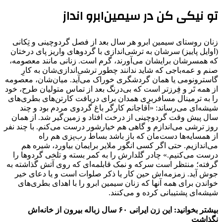
تو نیکی کن در سیمین‌ابرو انداز
زنان روستای سیمین ابرو هر سال بعد از فصل گردوچینی و تِکانی
(اوایل پاییز) سرشان به ترشی‌اندازی با گردوهای واریز پای درختان
که همسرشان برایشان می‌آورند، گرم است. زنانی مانند معصومه،
صنم و عمه‌باجی که شاید ندانند چطور ترشی‌اندازی‌شان به کارِ
گاسترونومی یا همان گردشگری خوراک می‌آید. میان‌شان، معصومه
از همه تَر و فِرزتر است که بی‌درنگ بعد از تماس متولیان طرح، خود
را به ترمینال مسافربری همدان برای دریافت کارتن‌های بطری‌های
شیشه‌ای می‌رساند: «آقاجانم کارگر باغ گردوی مردم بود و چند
سال پیش وقت گردوچینی از درخت افتاد و زمین‌گیر شد. از همان
روز ترشی می‌اندازم و گاهی هم خیارشور درست می‌کنم. با چند نفر
از همسایه‌ها دست‌مان که باز باشد بساط رب‌پزی هم راه
می‌اندازیم. حتی اگر کسی انگور ملایر برایمان بیاورد، شیره هم
درست می‌کنیم.» چادر گلدارش را به کمر بسته و تلخی گردوها را
گرفته؛ منتظر است سرکه و نمک قابلمه‌ای که روی آتش گذاشته به
جوش آید. زمزمه‌اش حین کار یا ذکر صلوات است و یا دعای خیر
خواندن برای همه آنها که زنان سیمین ابرو را با اهدای بطری‌های
شیشه‌ای پشتیبانی کرده و می‌کنند.
بیشتر بخوانید: این زن ایرانی ۶۰ سال زباله‌ بیرون از خانه‌اش
نگذاشت