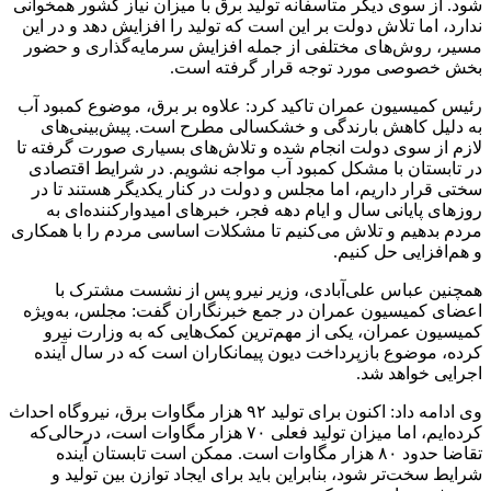
شود. از سوی دیگر متاسفانه تولید برق با میزان نیاز کشور همخوانی
ندارد، اما تلاش دولت بر این است که تولید را افزایش دهد و در این
مسیر، روش‌های مختلفی از جمله افزایش سرمایه‌گذاری و حضور
بخش خصوصی مورد توجه قرار گرفته است.
رئیس کمیسیون عمران تاکید کرد: علاوه بر برق، موضوع کمبود آب
به دلیل کاهش بارندگی و خشکسالی مطرح است. پیش‌بینی‌های
لازم از سوی دولت انجام شده و تلاش‌های بسیاری صورت گرفته تا
در تابستان با مشکل کمبود آب مواجه نشویم. در شرایط اقتصادی
سختی قرار داریم، اما مجلس و دولت در کنار یکدیگر هستند تا در
روزهای پایانی سال و ایام دهه فجر، خبرهای امیدوارکننده‌ای به
مردم بدهیم و تلاش می‌کنیم تا مشکلات اساسی مردم را با همکاری
و هم‌افزایی حل کنیم.
همچنین عباس علی‌آبادی، وزیر نیرو پس از نشست مشترک با
اعضای کمیسیون عمران در جمع خبرنگاران گفت: مجلس، به‌ویژه
کمیسیون عمران، یکی از مهم‌ترین کمک‌هایی که به وزارت نیرو
کرده، موضوع بازپرداخت دیون پیمانکاران است که در سال آینده
اجرایی خواهد شد.
وی ادامه داد: اکنون برای تولید ۹۲ هزار مگاوات برق، نیروگاه احداث
کرده‌ایم، اما میزان تولید فعلی ۷۰ هزار مگاوات است، درحالی‌که
تقاضا حدود ۸۰ هزار مگاوات است. ممکن است تابستان آینده
شرایط سخت‌تر شود، بنابراین باید برای ایجاد توازن بین تولید و