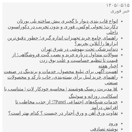
۱۴۰۵/۰۵/۱۵
خبر فوری
انواع قاب بندی دیوار با گچبری پیش ساخته پلی یورتان
دکارت؛ تحولی لوکس، فوری و بدون تخریب در دکوراسیون
داخلی
راهنمای جامع خرید تجهیزات اندازه گیری؛ چطور دقیق‌ترین
ابزارها را آنلاین بخریم؟
دندانپزشکی تحت بیهوشی در شرق تهران
سوالات متداول درباره خرید و نصب گیت فروشگاهی؛ از
قیمت تا تنظیم حساسیت و علت بوق زدن
اخبار هفته
اهمیت آگهی برای تبلیغ محصول، خدمات و برندینگ در صنعت
راهنمای خرید لیبل برای بسته‌بندی، چاپ بارکد و محصولات
صنعتی
📊 مدیریت ریسک هوشمند | محاسبه خودکار لات | متناسب با
اسکالپ، روزانه و سوئینگ
خدمات شبکه‌های اجتماعی 7Panel؛ از جذب مخاطب تا
افزایش درآمد
تفاوت ورق آهن و ورق آجدار در چیست ؟ کدام بهتر است؟
ورود
نوشته تصادفی