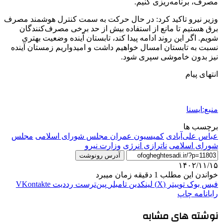
مصرف، برنامه‌ریزی کنیم.
وزیر نیرو تاکید کرد: در حال حرکت به سمت کنترل هوشمند مصرف
برق هستیم تا مانع از استفاده بیش از حد برخی مصرف‌کنندگان
شویم. اگر این روند ادامه پیدا کند، تابستان آینده وضعیت بهتری
نسبت به تابستان امسال خواهیم داشت و امیدواریم زمستان آینده
نیز بدون خاموشی سپری شود.
انتهای پیام
منبع:ایسنا
برچسب ها
عباس علی‌آبادی
کمیسیون عمران مجلس شورای اسلامی
مجلس
شورای اسلامی
ناترازی انرژی
وزارت نیرو
آدرس رونوشت
۱۴۰۲/۱۱/۱۵
خواندن این مطلب 1 دقیقه زمان میبرد
فیس بوک
توییتر (X)
لینکدین
‫تامبلر
‫پین‌ترست
‫رددیت
‫VKontakte
رایانامه
چاپ
نوشته های مشابه