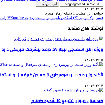
آدرس رونوشت
۱۴۰۴/۰۳/۱۴
خواندن این مطلب 1 دقیقه زمان میبرد
فیس بوک
توییتر (X)
لینکدین
‫تامبلر
‫پین‌ترست
‫رددیت
‫VKontakte
رایان
نوشته های مشابه
پروژه آهن اسفنجی بیجار ۵۷ درصد پیشرفت فیزیکی دارد
۱۴۰۴/۰۳/۱۵
تأکید وزیر صمت بر بهره‌برداری از معادن غیرفعال و است
۱۴۰۴/۰۳/۱۴
کردستان میزبان تشییع ۴ شهید گمنام