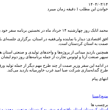
۱۴۰۴/۰۳/۱۴
خواندن این مطلب 1 دقیقه زمان میبرد
محمد اتابک روز چهارشنبه ۱۴ خرداد ماه در نخستین برنامه سفر خود بە استان کردستان لحظاتی پیش با حضور در گلزار شهدای سنندج، به مقام والای شهیدان ادای احترام کرد.
افق اقتصادی: دیدار با نماینده ولی‌فقیه در استان، برگزاری جلسه‌ای
صمت به استان کردستان است.
همچنین بازدید میدانی از پروژه‌ها و واحدهای تولیدی و صنعتی استا
سپهر صنعت آرتا و لوتوس تجارت از جملە‌ برنامەهای روز دوم ایشان د
در ادامه این سفر وزیر صمت از چند طرح مهم دیگر از جمله تولید ورق
طرح گندله‌سازی شرکت صبا امید غرب خاورمیانه بازدید می‌کند.
انتهای پیام
منبع:ایسنا
برچسب ها
استان کردستان
استانی-اقتصادی
سفر به کردستان
صنعت ، معدن و 