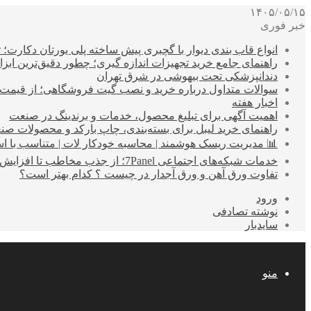
۱۴۰۵/۰۵/۱۵
خبر فوری
انواع قاب بندی دیوار با گچبری پیش ساخته پلی یورتان دکارت
راهنمای جامع خرید تجهیزات اندازه گیری؛ چطور دقیق‌ترین ابزاره
دندانپزشکی تحت بیهوشی در شرق تهران
سوالات متداول درباره خرید و نصب گیت فروشگاهی؛ از قیمت
اخبار هفته
اهمیت آگهی برای تبلیغ محصول، خدمات و برندینگ در صنعت
راهنمای خرید لیبل برای بسته‌بندی، چاپ بارکد و محصولات صن
📊 مدیریت ریسک هوشمند | محاسبه خودکار لات | متناسب با اس
خدمات شبکه‌های اجتماعی 7Panel؛ از جذب مخاطب تا افزایش درآمد
تفاوت ورق آهن و ورق آجدار در چیست ؟ کدام بهتر است؟
ورود
نوشته تصادفی
سایدبار
منو