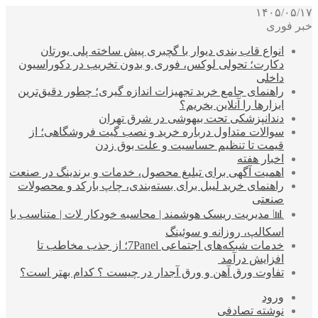
۱۴۰۵/۰۵/۱۷
خبر فوری
انواع قاب بندی دیوار با گچبری پیش ساخته پلی یورتان
دکارت؛ تحولی لوکس، فوری و بدون تخریب در دکوراسیون
داخلی
راهنمای جامع خرید تجهیزات اندازه گیری؛ چطور دقیق‌ترین
ابزارها را آنلاین بخریم؟
دندانپزشکی تحت بیهوشی در شرق تهران
سوالات متداول درباره خرید و نصب گیت فروشگاهی؛ از
قیمت تا تنظیم حساسیت و علت بوق زدن
اخبار هفته
اهمیت آگهی برای تبلیغ محصول، خدمات و برندینگ در صنعت
راهنمای خرید لیبل برای بسته‌بندی، چاپ بارکد و محصولات
صنعتی
📊 مدیریت ریسک هوشمند | محاسبه خودکار لات | متناسب با
اسکالپ، روزانه و سوئینگ
خدمات شبکه‌های اجتماعی 7Panel؛ از جذب مخاطب تا
افزایش درآمد
تفاوت ورق آهن و ورق آجدار در چیست ؟ کدام بهتر است؟
ورود
نوشته تصادفی