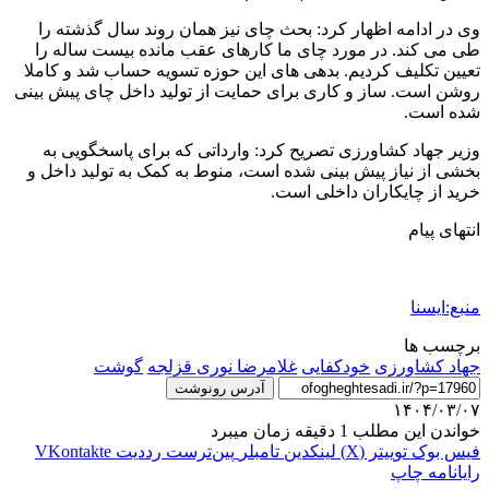
وی در ادامه اظهار کرد: بحث چای نیز همان روند سال گذشته را
طی می کند. در مورد چای ما کارهای عقب مانده بیست ساله را
تعیین تکلیف کردیم. بدهی های این حوزه تسویه حساب شد و کاملا
روشن است. ساز و کاری برای حمایت از تولید داخل چای پیش بینی
شده است.
وزیر جهاد کشاورزی تصریح کرد: وارداتی که برای پاسخگویی به
بخشی از نیاز پیش بینی شده است، منوط به کمک به تولید داخل و
خرید از چایکاران داخلی است.
انتهای پیام
منبع:ایسنا
برچسب ها
جهاد کشاورزی
خودکفایی
غلامرضا نوری قزلجه
گوشت
آدرس رونوشت
۱۴۰۴/۰۳/۰۷
خواندن این مطلب 1 دقیقه زمان میبرد
فیس بوک
توییتر (X)
لینکدین
‫تامبلر
‫پین‌ترست
‫رددیت
‫VKontakte
رایانامه
چاپ