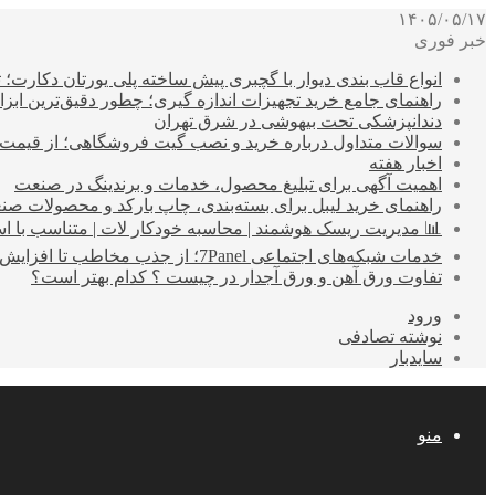
۱۴۰۵/۰۵/۱۷
خبر فوری
انواع قاب بندی دیوار با گچبری پیش ساخته پلی یورتان دکارت
راهنمای جامع خرید تجهیزات اندازه گیری؛ چطور دقیق‌ترین ابزاره
دندانپزشکی تحت بیهوشی در شرق تهران
سوالات متداول درباره خرید و نصب گیت فروشگاهی؛ از قیمت
اخبار هفته
اهمیت آگهی برای تبلیغ محصول، خدمات و برندینگ در صنعت
راهنمای خرید لیبل برای بسته‌بندی، چاپ بارکد و محصولات صن
📊 مدیریت ریسک هوشمند | محاسبه خودکار لات | متناسب با اس
خدمات شبکه‌های اجتماعی 7Panel؛ از جذب مخاطب تا افزایش درآمد
تفاوت ورق آهن و ورق آجدار در چیست ؟ کدام بهتر است؟
ورود
نوشته تصادفی
سایدبار
منو