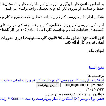
بر اساس قانون کار با پیگیری بازرسان کار، ادارات کار و دادستان‌ه
حفظ و صیانت از نیروی کار اقدام به تعطیلی واحد تولیدی می‌کنند.
تشکیل اداره کل بازرسی کار در راستای حفظ و صیانت نیروی کار و طبق ماده ۹۶ قانون کار پیش‌بینی شده که وظیفه نظارت عالیه بر کلیه کارگاه‌های مشمول قانون 
اداره کل بازرسی کار وزارت تعاون، کار و رفاه اجتماعی در راستای
کمیته‌های حفاظت فنی و بهداشت کار، اعمال ماده ۱۰۵ در کارگاه‌های حادثه آفرین و پرخطر و خود ارزیابی ایمنی در واحدهای اقتصادی را در دستور کار قرار داده است.
افق اقتصادی: مطابق ماده ۹۵ قانون کار، م
ایمنی نیروی کار ارائه کند.
انتهای پیام
منبع:ایسنا
برچسب ها
استخدام
بازرس کار
بازرسی کار
بهداشت کار
تجهیزات ایمنی
حوادث م
آدرس رونوشت
۱۴۰۴/۰۲/۲۲
خواندن این مطلب 4 دقیقه زمان میبرد
فیس بوک
توییتر (X)
لینکدین
‫تامبلر
‫پین‌ترست
‫رددیت
‫VKontakte
رایان