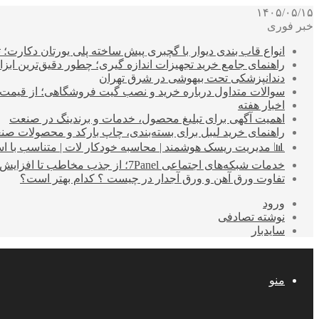
۱۴۰۵/۰۵/۱۵
خبر فوری
انواع قاب بندی دیوار با گچبری پیش ساخته پلی یورتان دکارت
راهنمای جامع خرید تجهیزات اندازه گیری؛ چطور دقیق‌ترین ابزاره
دندانپزشکی تحت بیهوشی در شرق تهران
سوالات متداول درباره خرید و نصب گیت فروشگاهی؛ از قیمت
اخبار هفته
اهمیت آگهی برای تبلیغ محصول، خدمات و برندینگ در صنعت
راهنمای خرید لیبل برای بسته‌بندی، چاپ بارکد و محصولات صن
📊 مدیریت ریسک هوشمند | محاسبه خودکار لات | متناسب با اس
خدمات شبکه‌های اجتماعی 7Panel؛ از جذب مخاطب تا افزایش درآمد
تفاوت ورق آهن و ورق آجدار در چیست ؟ کدام بهتر است؟
ورود
نوشته تصادفی
سایدبار
منو