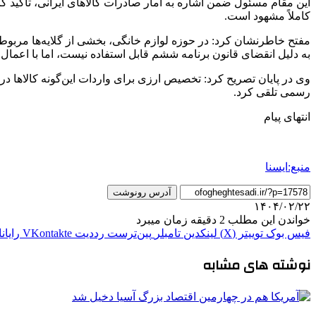
این مقام مسئول ضمن اشاره به آمار صادرات کالاهای ایرانی، تاکید کر
کاملاً مشهود است.
مفتح خاطرنشان کرد: در حوزه لوازم خانگی، بخشی از گلایه‌ها مربوط به
به دلیل انقضای قانون برنامه ششم قابل استفاده نیست، اما با اعمال 
وی در پایان تصریح کرد: تخصیص ارزی برای واردات این‌گونه کالاها 
رسمی تلقی کرد.
انتهای پیام
منبع:ایسنا
آدرس رونوشت
۱۴۰۴/۰۲/۲۲
خواندن این مطلب 2 دقیقه زمان میبرد
فیس بوک
توییتر (X)
لینکدین
‫تامبلر
‫پین‌ترست
‫رددیت
‫VKontakte
رایان
نوشته های مشابه