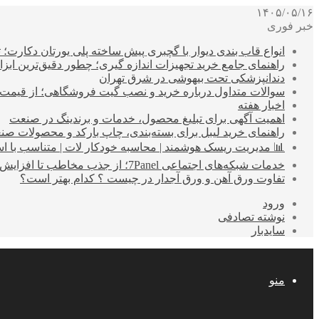
۱۴۰۵/۰۵/۱۶
خبر فوری
انواع قاب بندی دیوار با گچبری پیش ساخته پلی یورتان دکارت
راهنمای جامع خرید تجهیزات اندازه گیری؛ چطور دقیق‌ترین ابزاره
دندانپزشکی تحت بیهوشی در شرق تهران
سوالات متداول درباره خرید و نصب گیت فروشگاهی؛ از قیمت
اخبار هفته
اهمیت آگهی برای تبلیغ محصول، خدمات و برندینگ در صنعت
راهنمای خرید لیبل برای بسته‌بندی، چاپ بارکد و محصولات صن
📊 مدیریت ریسک هوشمند | محاسبه خودکار لات | متناسب با اس
خدمات شبکه‌های اجتماعی 7Panel؛ از جذب مخاطب تا افزایش درآمد
تفاوت ورق آهن و ورق آجدار در چیست ؟ کدام بهتر است؟
ورود
نوشته تصادفی
سایدبار
منو