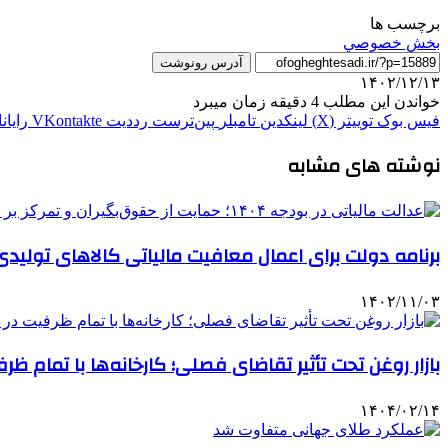
برچسب ها
بخش خصوصي
آدرس رونوشت
۱۴۰۲/۱۲/۱۳
خواندن این مطلب 4 دقیقه زمان میبرد
فیس بوک
توییتر (X)
لینکدین
‫تامبلر
‫پین‌ترست
‫رددیت
‫VKontakte
رایان
نوشته های مشابه
برنامه دولت برای اعمال معافیت مالیاتی کالاهای تولیدی 
۱۴۰۲/۱۱/۰۳
بازار روغن تحت تأثیر تقاضای فصلی؛ کارخانه‌ها با تمام ظرف
۱۴۰۴/۰۲/۱۴