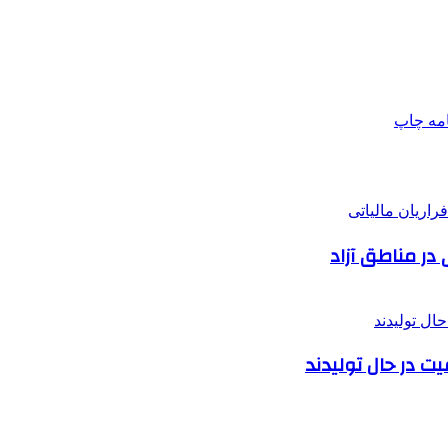
امه
چاپ
در مناطق آزاد
یت در حال تولیدند