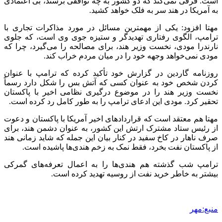
است. فرقی نمی‌کند که دو کشور به چه توافقی برسند، بی اعتمادی
به آمریکا در هند سر به فلک خواهد کشید.
مهتا
افزود: یکی از مهمترین مسائل در مورد مذاکرات تجاری با
ترامپ، الگوی رفتاری تهدیدگر و ستیزه جوی وی است، که جلوی
نارندرا
مودی
، نخست وزیر هند، برای مصالحه را می‌گیرد، چرا که
مودی
نمی‌خواهد وجهه خود را در میان مردم خراب کند.
روزنامه گاردین در گزارش خود تأکید کرده که ترامپ با عنوان
کردن شخص خود به عنوان کسی که آتش بس را شکل دارد رسماً
نخست وزیر هند را در موضوع درگیری نظامی اخیر با پاکستان
تحقیر کرد.
مودی
این ادعای ترامپ را به طور کامل رد کرده است.
مهتا
هم معتقد است که قراردادهای اخیر آمریکا با پاکستان و دعوت
از رئیس ستاد مشترک ارتش این کشور، به عنوان دشمن هند، برای
صرف ناهار در کاخ سفید در کنار بیان این جمله که شاید زمانی هند
از پاکستان نفت بخرد، فقط نمک به زخم هندی‌ها پاشیده است.
ترامپ شب گذشته هم هندی‌ها را به اعمال تعرفه‌های گمرکی
بیشتر به خاطر خرید نفت از روسیه تهدید کرده است.
منبع:مهر