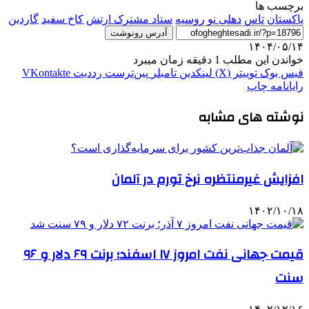
برچسب ها
پاکستان
تاس
دهلی نو
روسیه
ستاد مشترک ارتش
کاخ سفید
گاردین
آدرس رونوشت
۱۴۰۴/۰۵/۱۴
خواندن این مطلب 1 دقیقه زمان میبرد
فیس بوک
توییتر (X)
لینکدین
‫تامبلر
‫پین‌ترست
‫رددیت
‫VKontakte
رایانامه
چاپ
نوشته های مشابه
افزایش غیرمنتظره نرخ تورم در آلمان
۱۴۰۲/۱۰/۱۸
قیمت جهانی نفت امروز ۱۷ اسفند؛ برنت ۶۹ دلار و ۹۶
سنت