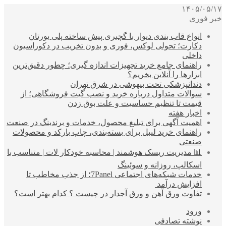
۱۴۰۵/۰۵/۱۷
خبر فوری
انواع قاب بندی دیوار با گچبری پیش ساخته پلی یورتان
دکارت؛ تحولی لوکس، فوری و بدون تخریب در دکوراسیون
داخلی
راهنمای جامع خرید تجهیزات اندازه گیری؛ چطور دقیق‌ترین
ابزارها را آنلاین بخریم؟
دندانپزشکی تحت بیهوشی در شرق تهران
سوالات متداول درباره خرید و نصب گیت فروشگاهی؛ از
قیمت تا تنظیم حساسیت و علت بوق زدن
اخبار هفته
اهمیت آگهی برای تبلیغ محصول، خدمات و برندینگ در صنعت
راهنمای خرید لیبل برای بسته‌بندی، چاپ بارکد و محصولات
صنعتی
📊 مدیریت ریسک هوشمند | محاسبه خودکار لات | متناسب با
اسکالپ، روزانه و سوئینگ
خدمات شبکه‌های اجتماعی 7Panel؛ از جذب مخاطب تا
افزایش درآمد
تفاوت ورق آهن و ورق آجدار در چیست ؟ کدام بهتر است؟
ورود
نوشته تصادفی